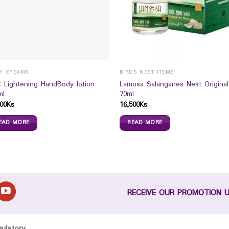
Y CREAMS
BIRDS NEST ITEMS
 Lightening HandBody lotion
Lamosa Salanganes Nest Original
ml
70ml
00
Ks
16,500
Ks
EAD MORE
READ MORE
RECEIVE OUR PROMOTION 
gulatory