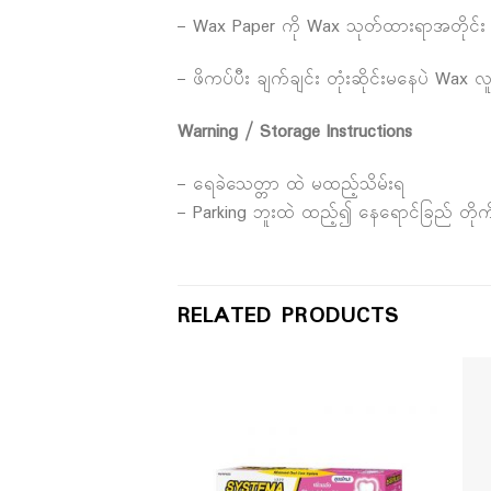
– Wax Paper ကို Wax သုတ်ထားရာအတိုင်း 
– ဖိကပ်ပီး ချက်ချင်း တုံးဆိုင်းမနေပဲ Wax လူး
Warning / Storage Instructions
– ရေခဲသေတ္တာ ထဲ မထည့်သိမ်းရ
– Parking ဘူးထဲ ထည့်၍ နေရောင်ခြည် တို
RELATED PRODUCTS