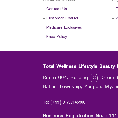
-
Contact Us
-
T
-
Customer Charter
-
W
-
Medicare Exclusives
-
T
-
Price Policy
Total Wellness Lifestyle Beauty 
Room 004, Building (C), Ground
Bahan Township, Yangon, Mya
Tel: (+95) 9 797145500
Business Registration No.
:
111