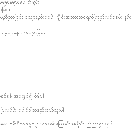
ွှေးနုများပေါက်ခြင်း
ခြင်း
မညီညာခြင်း လျော့နည်းစေပီး ဂျိုင်းအသားအရေကိုကြည်လင်စေပီး နဂိ
းများရှင်းလင်းနိုင်ခြင်း
ခန့် အဖုံးဖွင့်၍ စိမ်ပါ။
ပြုလုပ်ပီး ပေါင်ဒါအနည်းငယ်လူးပါ
နေ စမ်းပီးအမွှေးသွားရာလမ်းကြောင်းအတိုင်း ညီညာစွာလူးပါ