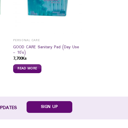
PERSONAL CARE
GOOD CARE Sanitary Pad (Day Use
– 10`s)
7,700
Ks
READ MORE
SIGN UP
UPDATES