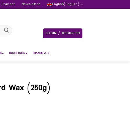
Contact
Newsletter
English
(
English
)
LOGIN / REGISTER
S
HOUSEHOLD
BRANDS A-Z
rd Wax (250g)