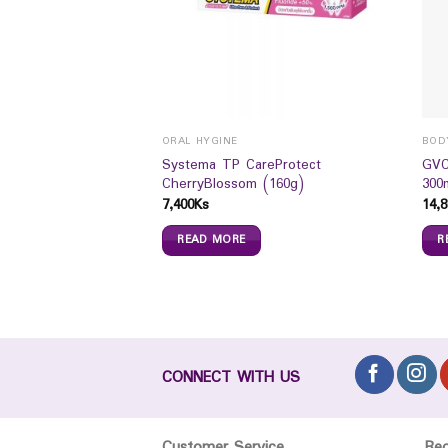
ORAL HYGINE
BOD
Systema TP CareProtect
GVC
CherryBlossom (160g)
300
7,400
Ks
14,8
 Facial Soap Aloe
READ MORE
R
s
CONNECT WITH US
Customer Service
Re