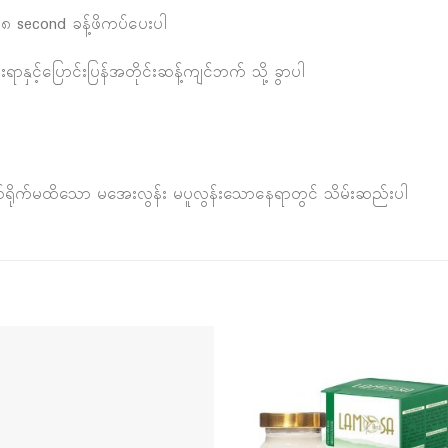
၈ second ခန့်ဖိကပ်ပေးပါ
ရာနှင့်ပြောင်းပြန်အတိုင်းဆန့်ကျင်ဘက် သို့ ခွာပါ
က်ရိုက်မထိသော မအေးလွန်း မပူလွန်းသောနေရာတွင် သိမ်းဆည်းပါ