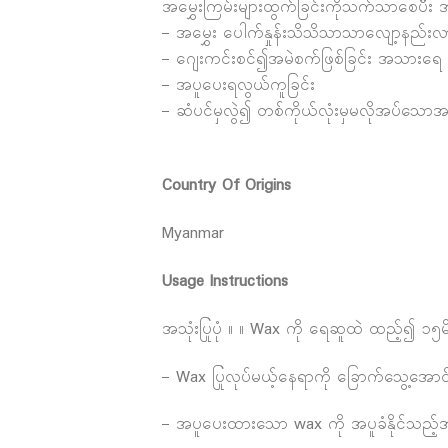
အမွှေးကြမ်းများထွက်ခြင်းကိုသက်သာစေပီး အမ
– အမွှေး ပေါက်နှုန်းသိသိသာသာလျော့နည်းလာ
– ဂျေးကင်းစင်၍အမဲစက်ဖြစ်ခြင်း အသားရေ 
– အပူပေးရလွယ်ကူခြင်း
– ဆံပင်မှလွဲ၍ တစ်ကိုယ်လုံးမှမလိုအပ်သောအမွှေ
Country Of Origins
Myanmar
Usage Instructions
အသုံးပြုပုံ ။ ။ Wax ကို ရေဆူထဲ ထည့်၍ ၁၅မိနစ်
– Wax ပြုလုပ်မယ့်နေရာကို ခြောက်သွေ့အောင်
– အပူပေးထားသော wax ကို အပူခံနိုင်သည့်အ​