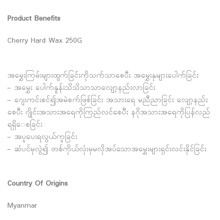
Product Benefits
Cherry Hard Wax 250G
အမွှေးကြမ်းများထွက်ခြင်းကိုသက်သာစေပီး အမွှေးနုများပေါက်ခြင်း
– အမွှေး ပေါက်နှုန်းသိသိသာသာလျော့နည်းလာခြင်း
– ဂျေးကင်းစင်၍အမဲစက်ဖြစ်ခြင်း အသားရေ မညီညာခြင်း လျော့နည်း
စေပီး ဂျိုင်းအသားအရေကိုကြည်လင်စေပီး နဂိုအသားအရေကိုပြန်လည်
ရရှိ​ေစခြင်း
– အပူပေးရလွယ်ကူခြင်း
– ဆံပင်မှလွဲ၍ တစ်ကိုယ်လုံးမှမလိုအပ်သောအမွှေးများရှင်းလင်းနိုင်ခြင်း
Country Of Origins
Myanmar