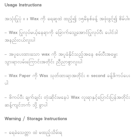
Usage Instructions
အသုံးပြုပုံ ။ ။ Wax ကို ရေဆူထဲ ထည့်၍ ၁၅မိနစ်ခန့် အဖုံးဖွင့်၍ စိမ်ပါ။
– Wax ပြုလုပ်မယ့်နေရာကို ခြောက်သွေ့အောင်ပြုလုပ်ပီး ပေါင်ဒါ
အနည်းငယ်လူးပါ
– အပူပေးထားသော wax ကို အပူခံနိုင်သည့်အ​နေ စမ်းပီးအမွှေး
သွားရာလမ်းကြောင်းအတိုင်း ညီညာစွာလူးပါ
– Wax Paper ကို Wax သုတ်ထားရာအတိုင်း ၈ second ခန့်ဖိကပ်ပေး
ပါ
– ဖိကပ်ပီး ချက်ချင်း တုံးဆိုင်းမနေပဲ Wax လူးရာနှင့်ပြောင်းပြန်အတိုင်း
ဆန့်ကျင်ဘက် သို့ ခွာပါ
Warning / Storage Instructions
– ရေခဲသေတ္တာ ထဲ မထည့်သိမ်းရ