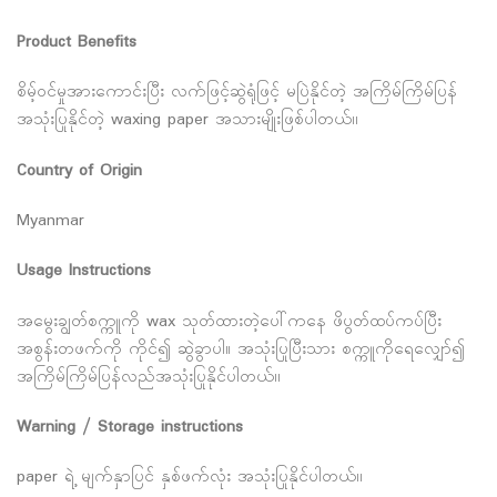
Product Benefits
စိမ့်ဝင်မှုအားကောင်းပြီး လက်ဖြင့်ဆွဲရုံဖြင့် မပြဲနိုင်တဲ့ အကြိမ်ကြိမ်ပြန်
အသုံးပြုနိုင်တဲ့ waxing paper အသားမျိုးဖြစ်ပါတယ်၊၊
Country of Origin
Myanmar
Usage Instructions
အမွေးချွတ်စက္ကူကို wax သုတ်ထားတဲ့ပေါ်ကနေ ဖိပွတ်ထပ်ကပ်ပြီး
အစွန်းတဖက်ကို ကိုင်၍ ဆွဲခွာပါ။ အသုံးပြုပြီးသား စက္ကူကိုရေလျှော်၍
အကြိမ်ကြိမ်ပြန်လည်အသုံးပြုနိုင်ပါတယ်၊၊
Warning / Storage instructions
paper ရဲ့ မျက်နှာပြင် နှစ်ဖက်လုံး အသုံးပြုနိုင်ပါတယ်၊၊