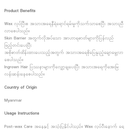
Product Benefits
Wax လုပ်ပြီးစ အသားအရေနီရဲရောင်ရမ်းမှုကိုသက်သာစေပြီး အသားညီ
လာစေပါသည်။
Skin Barrier အတွက်လိုအပ်သော အာဟာရဓာတ်များကိုပြန်လည်
ဖြည့်တင်းပေးပြီး
အစိုဓာတ်ထိန်းထားပေးသည့်အတွက် အသားအရေစိုပြေနူးညံ့ချောမွေ့လာ
စေပါသည်။
Ingrown Hair ပြဿနာများကိုလျှော့ချပေးပြီး အသားအရေကိုအေးမြ
လန်းဆန်းနေစေပါသည်။
Country of Origin
Myanmar
Usage Instructions
Post-wax Care အ‌နေနှင့် အသုံးပြုနိုင်ပါသည်။ Wax လုပ်ပီးနောက် ရေ