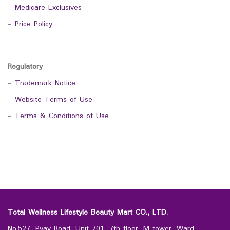
-
Medicare Exclusives
-
Price Policy
Regulatory
-
Trademark Notice
-
Website Terms of Use
-
Terms & Conditions of Use
Total Wellness Lifestyle Beauty Mart CO., LTD.
No.527, Pyay Road, Unit 701, 7th floor, M tower, Ward