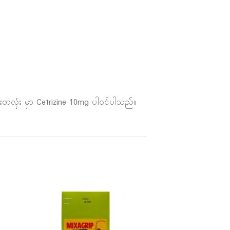
ေးတလုံး မှာ Cetrizine 10mg ပါဝင်ပါသည်။