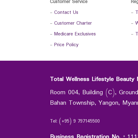
Customer Service
Re
-
Contact Us
-
T
-
Customer Charter
-
W
-
Medicare Exclusives
-
T
-
Price Policy
Total Wellness Lifestyle Beauty 
Room 004, Building (C), Ground
Bahan Township, Yangon, Mya
Tel: (+95) 9 797145500
Business Registration No.
:
111