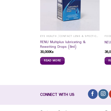
L & PERSONAL CARE
EYE HEALTH /CONTACT LENS & SPECTICALS
FOO
RENU Multiplus lubricating &
reatment (12g)
NEU
Rewetting Drops (8ml)
30,000
Ks
38,0
READ MORE
R
CONNECT WITH US