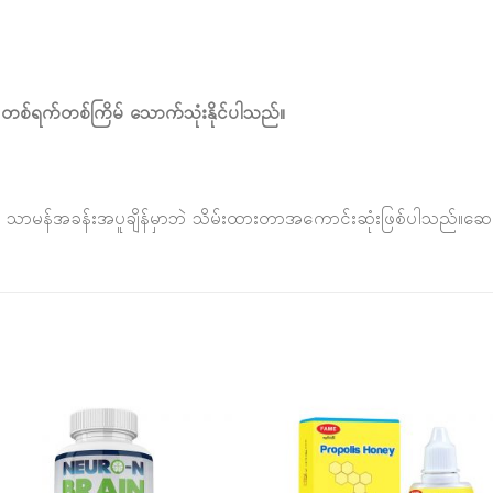
 တစ်ရက်တစ်ကြိမ် သောက်သုံးနိုင်ပါသည်။
ွေ့ဘဲ သာမန်အခန်းအပူချိန်မှာဘဲ သိမ်းထားတာအကောင်းဆုံးဖြစ်ပါသည်။ဆ