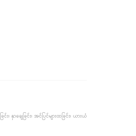
ြင်း၊ နှာချေခြင်း၊ အင်ပြင်များထခြင်း၊ ယားယံ