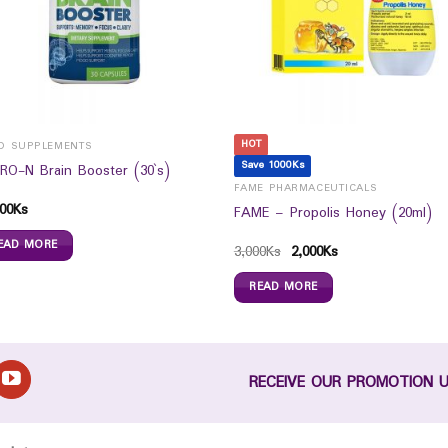
HOT
D SUPPLEMENTS
Save 1000Ks
RO-N Brain Booster (30`s)
FAME PHARMACEUTICALS
00
Ks
FAME – Propolis Honey (20ml)
EAD MORE
3,000
Ks
2,000
Ks
READ MORE
RECEIVE OUR PROMOTION 