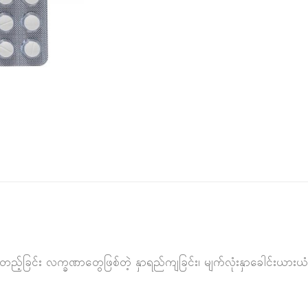
်မတည့်ခြင်း လက္ခဏာတွေဖြစ်တဲ့ နှာရည်ကျခြင်း၊ မျက်လုံးနှာခေါင်းယားယံခ