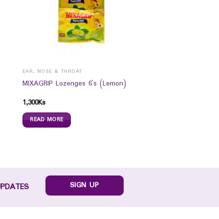
EAR, NOSE & THROAT
MIXAGRIP Lozenges 6`s (Lemon)
1,300
Ks
READ MORE
SIGN UP
UPDATES