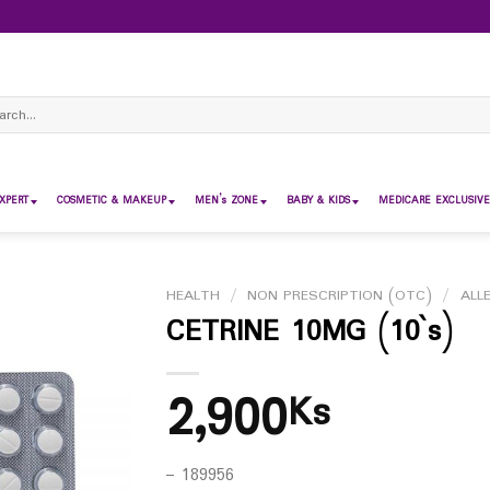
ch
XPERT
COSMETIC & MAKEUP
MEN’s ZONE
BABY & KIDS
MEDICARE EXCLUSIVE
HEALTH
/
NON PRESCRIPTION (OTC)
/
ALL
CETRINE 10MG (10`s)
2,900
Ks
– 189956