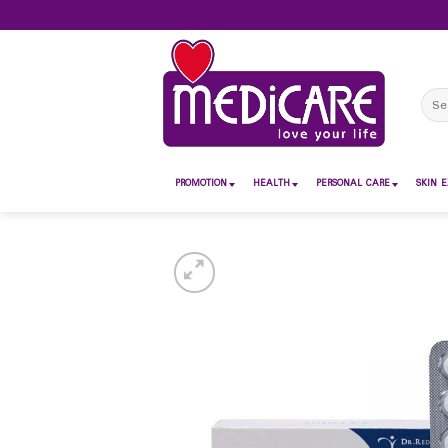
Skip
to
content
Sear
for:
PROMOTION
HEALTH
PERSONAL CARE
SKIN E