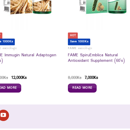
T
HOT
e 1000Ks
Save 1000Ks
 ဆေးဝါးများ
FAME ဆေးဝါးများ
E Immugin Natural Adaptogen
FAME SpiruEmblica Natural
s)
Antioxidant Supplement (60`s)
00
Ks
12,000
Ks
8,000
Ks
7,000
Ks
EAD MORE
READ MORE