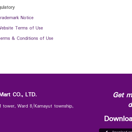
gulatory
rademark Notice
ebsite Terms of Use
erms & Conditions of Use
Get m
Mart CO., LTD.
d
 M tower, Ward 8/Kamayut township,
Downloa