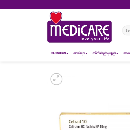
Skip
to
content
Sear
for:
PROMOTION
ဆေး၀ါးများ
တစ်ကိုယ်ရည်သုံးပစ္စည်း
အသားအ