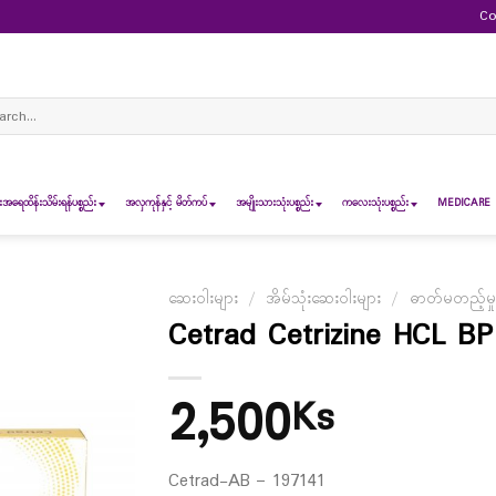
Co
ch
ရေထိန်းသိမ်းရန်ပစ္စည်း
အလှကုန်နှင့် မိတ်ကပ်
အမျိုးသားသုံးပစ္စည်း
ကလေးသုံးပစ္စည်း
MEDICARE 
ဆေးဝါးများ
/
အိမ်သုံးဆေးဝါးများ
/
ဓာတ်မတည့်မှု 
Cetrad Cetrizine HCL BP
2,500
Ks
Cetrad-AB – 197141