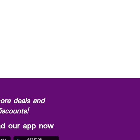
ore deals and
iscounts!
d our app now