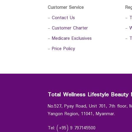
Customer Service
Re
-
Contact Us
-
T
-
Customer Charter
-
W
-
Medicare Exclusives
-
T
-
Price Policy
Total Wellness Lifestyle Beauty 
No.527, Pyay Road, Unit 701, 7th floor,
Yangon Region, 11041, Myanmar.
Tel: (+95) 9 797145500