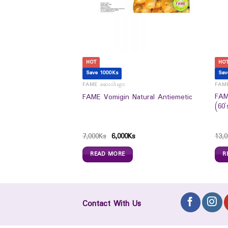
HOT
HO
Save 1000Ks
Sav
FAME ဆေးဝါးများ
FAME
en Natural
FAM
FAME Vomigin Natural Antiemetic
s)
(60`
0
Ks
7,000
Ks
6,000
Ks
13,0
READ MORE
R
Contact With Us