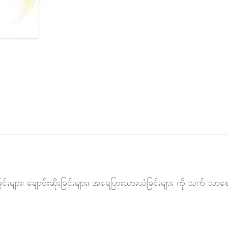
ြင်းများ၊ ချောင်းဆိုးခြင်းများ၊ အရေပြားယားယံခြင်းများ ကို သက် သာ