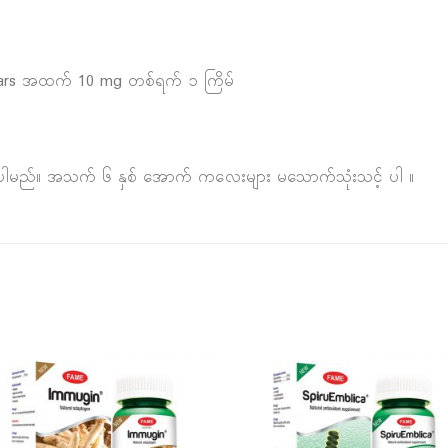
years အထက် 10 mg တစ်ရက် ၁ ကြိမ်
ရပါမည်။ အသက် ၆ နှစ် အောက် ကလေးများ မသောက်သုံးသင့် ပါ ။