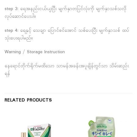
step 3: ရေအနည်းငယ်ယူပြီး မျက်နှာတပြင်လုံးကို မျက်နှာသစ်သလို
လုပ်ဆောင်ပေးပါ။
step 4: ရေနှင့် သေချာ ပြောင်စင်အောင် သစ်ပေးပြီး မျက်နှာသစ် ထပ်
သုံးပေးရပါမည်။
Warning / Storage Instruction
နေရောင်တိုက်ရိုက်မထိသော သာမန်အခန်းအပူချိန်တွင်သာ သိမ်းဆည်း
ရန်
RELATED PRODUCTS