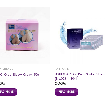
Y CREAMS
HAIR CARE
USHIDO&INSIN Perm/Color Sham
O Knee Elbow Cream 50g
(No.023 – 30ml)
0
Ks
2,050
Ks
EAD MORE
READ MORE