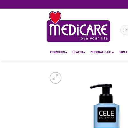
Skip
to
content
Sear
for:
PROMOTION
HEALTH
PERSONAL CARE
SKIN E