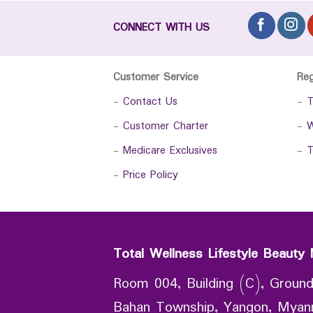
CONNECT WITH US
Customer Service
Re
-
Contact Us
-
T
-
Customer Charter
-
W
-
Medicare Exclusives
-
T
-
Price Policy
Total Wellness Lifestyle Beauty 
Room 004, Building (C), Ground
Bahan Township, Yangon, Mya