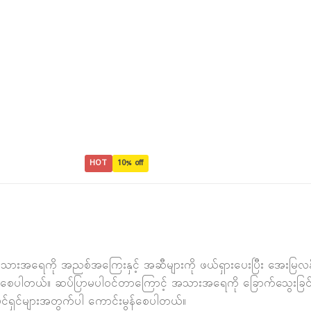
HOT
10% off
ုင်း အသားအရေကို အညစ်အကြေးနှင့် အဆီများကို ဖယ်ရှားပေးပြီး အေး
း‌ဝေးစေပါတယ်။ ဆပ်ပြာမပါဝင်တာကြောင့် အသားအရေကို ခြောက်သွေးခြင်းမ
်ရှင်များအတွက်ပါ ကောင်းမွန်စေပါတယ်။