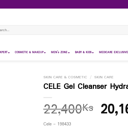
ch
XPERT
COSMETIC & MAKEUP
MEN’s ZONE
BABY & KIDS
MEDICARE EXCLUSIVE
SKIN CARE & COSMETIC
/
SKIN CARE
CELE Gel Cleanser Hydr
22,400
20,1
Ks
Cele – 198433