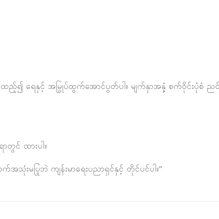
ရေနှင့် အမြှုပ်ထွက်အောင်ပွတ်ပါ။ မျက်နှာအနှံ့ စက်ဝိုင်းပုံစံ ညင်သာစ
ေရာတွင် ထားပါ။
သုံးမပြုဘဲ ကျန်းမာရေးပညာရှင်နှင့် တိုင်ပင်ပါ။"