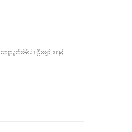
ွာပွတ်လိမ်းပါ။ ပြီးလျှင် ရေနှင့်