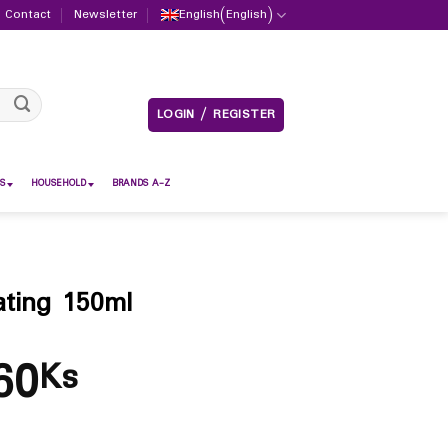
Contact
Newsletter
English
(
English
)
LOGIN / REGISTER
S
HOUSEHOLD
BRANDS A-Z
ating 150ml
60
Ks