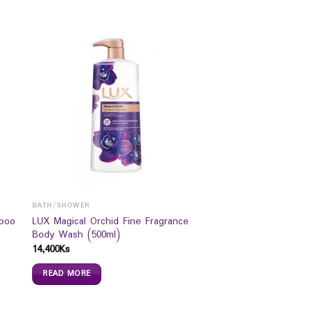
BATH/SHOWER
poo
LUX Magical Orchid Fine Fragrance
Body Wash (500ml)
14,400
Ks
READ MORE