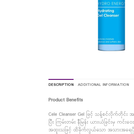
DESCRIPTION
ADDITIONAL INFORMATION
Product Benefits
Cele Cleanser Gel ဖြင့် သန့်စင်လိုက်တိ
ပြီး ကြမ်းတမ်း နီမြန်း ယားယံခြင်းမှ ကင်
အထူးသဖြင့် ထိခိုက်လွယ်သော အသားအရေပိုင