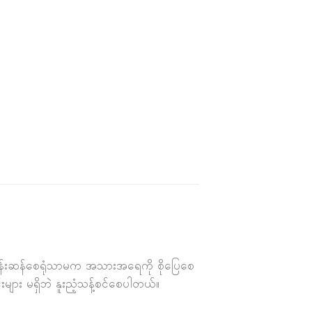
မြလန်းဆန်စေရုံသာမက အသားအရေကို စိုပြေစေ
ျား မရှိဘဲ နူးညံ့သန့်စင်စေပါတယ်။