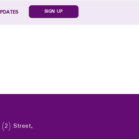
SIGN UP
UPDATES
 (2) Street,