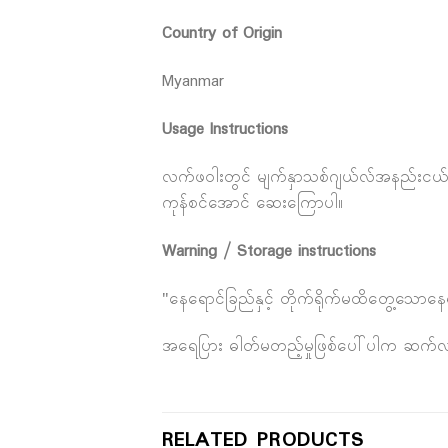
Country of Origin
Myanmar
Usage Instructions
လက်ဖဝါးတွင် မျက်နှာသစ်ဂျယ်လ်အနည်းငယ်ထည့်၍ 
ကုန်စင်အောင် ဆေးကြောပါ။
Warning / Storage instructions
"နေရောင်ခြည်နှင့် တိုက်ရိုက်မထိတွေ့သောန
အရေပြား ဓါတ်မတည့်မှုဖြစ်ပေါ်ပါက ဆက်လက်အ
RELATED PRODUCTS