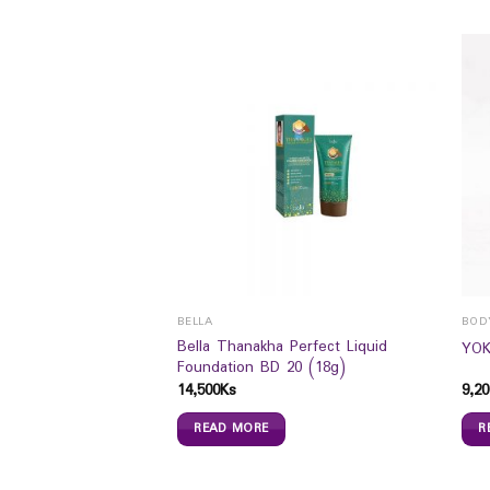
RS
BELLA
BOD
Bella Thanakha Perfect Liquid
nilla 150gm
YOK
Foundation BD 20 (18g)
14,500
Ks
9,20
READ MORE
R