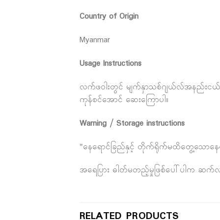
Country of Origin
Myanmar
Usage Instructions
လက်ဖဝါးတွင် မျက်နှာသစ်ဂျယ်လ်အနည်းငယ်ထည့်၍ 
ကုန်စင်အောင် ဆေးကြောပါ။
Warning / Storage instructions
"နေရောင်ခြည်နှင့် တိုက်ရိုက်မထိတွေ့သောန
အရေပြား ဓါတ်မတည့်မှုဖြစ်ပေါ်ပါက ဆက်လက်အ
RELATED PRODUCTS