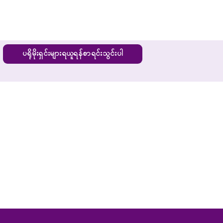
ပရိုမိုးရှင်းများရယူရန်စာရင်းသွင်းပါ