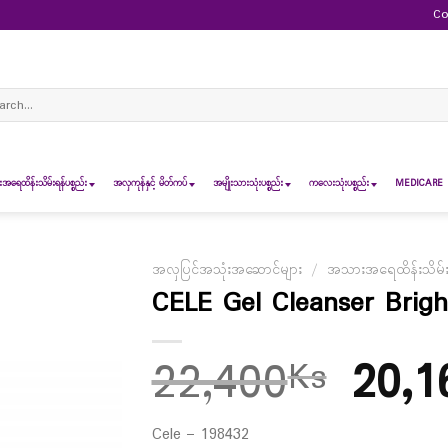
Co
ch
ရေထိန်းသိမ်းရန်ပစ္စည်း
အလှကုန်နှင့် မိတ်ကပ်
အမျိုးသားသုံးပစ္စည်း
ကလေးသုံးပစ္စည်း
MEDICARE 
အလှပြင်အသုံးအဆောင်များ
/
အသားအရေထိန်းသိမ်းရန
CELE Gel Cleanser Brigh
22,400
20,1
Ks
Cele – 198432