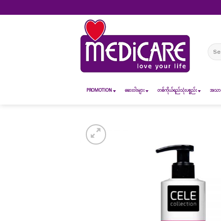
Skip
to
content
Sear
for:
PROMOTION
ဆေး၀ါးများ
တစ်ကိုယ်ရည်သုံးပစ္စည်း
အသားအ