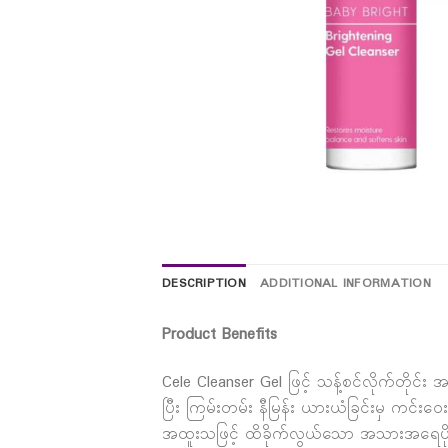
DESCRIPTION
ADDITIONAL INFORMATION
Product Benefits
Cele Cleanser Gel ဖြင့် သန့်စင်လိုက်တိ
ပြီး ကြမ်းတမ်း နီမြန်း ယားယံခြင်းမှ ကင်
အထူးသဖြင့် ထိခိုက်လွယ်သော အသားအရေပိုင