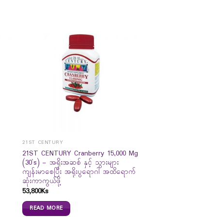
21ST CENTURY
21ST CENTURY Cranberry 15,000 Mg
(30`s) – အရိုးအဆစ် နှင့် သွားများ
ကျန်းမာစေပြီး အရိုးပွရောဂါ အထိရောက်
ဆုံးကာကွယ်ဖို့
53,800
Ks
READ MORE