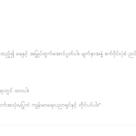
ရေနှင့် အမြှုပ်ထွက်အောင်ပွတ်ပါ။ မျက်နှာအနှံ့ စက်ဝိုင်းပုံစံ ညင်သာစ
ေရာတွင် ထားပါ။
သုံးမပြုဘဲ ကျန်းမာရေးပညာရှင်နှင့် တိုင်ပင်ပါ။"