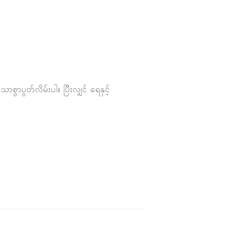
ွာပွတ်လိမ်းပါ။ ပြီးလျှင် ရေနှင့်