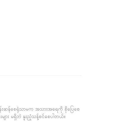
မြလန်းဆန်စေရုံသာမက အသားအရေကို စိုပြေစေ
ျား မရှိဘဲ နူးညံ့သန့်စင်စေပါတယ်။