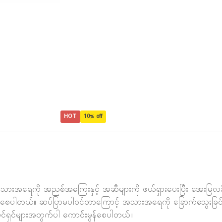
HOT
10% off
ုင်း အသားအရေကို အညစ်အကြေးနှင့် အဆီများကို ဖယ်ရှားပေးပြီး အေး
း‌ဝေးစေပါတယ်။ ဆပ်ပြာမပါဝင်တာကြောင့် အသားအရေကို ခြောက်သွေးခြင်းမ
်ရှင်များအတွက်ပါ ကောင်းမွန်စေပါတယ်။