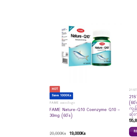
HOT
S
21S
Save 1000Ks
21S
Tissue Pocket 16`s
(60`
FAME ဆေးဝါးများ
ကျန
FAME Nature-Q10 Coenzyme Q10 –
ဆုံး
30mg (60`s)
55,8
R
20,000
Ks
19,000
Ks