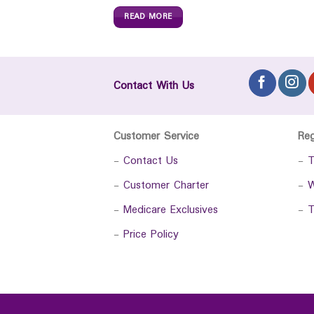
READ MORE
Contact With Us
Customer Service
Re
-
Contact Us
-
T
-
Customer Charter
-
W
-
Medicare Exclusives
-
T
-
Price Policy