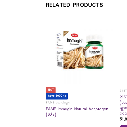
RELATED PRODUCTS
HOT
21S
Save 1000Ks
Probiotics Dietary
21S
`s) – အစာအိမ် နှင့် အူ
(30
FAME ဆေးဝါးများ
်ကျန်းမာစေဖို့
များ
FAME Immugin Natural Adaptogen
ခင်းက
(60`s)
51,8