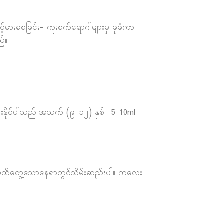
ြင့်မားစေခြင်း– ကူးစက်ရောဂါများမှ ခုခံကာ
ည်။
ေးနိုင်ပါသည်။အသက် (၉-၁၂) နှစ် -5-10ml
ိုက်မထိတွေ့သောနေရာတွင်သိမ်းဆည်းပါ။ ကလေး