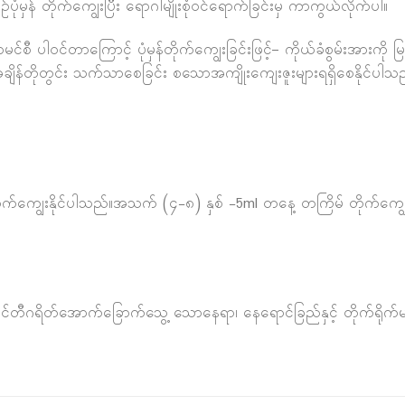
ံမှန် တိုက်ကျွေးပြီး ရောဂါမျိုးစုံဝင်ရောက်ခြင်းမှ ကာကွယ်လိုက်ပါ။
 ပါဝင်တာကြောင့် ပုံမှန်တိုက်ကျွေးခြင်းဖြင့်– ကိုယ်ခံစွမ်းအားကို မ
ချိန်တိုတွင်း သက်သာစေခြင်း စသောအကျိုးကျေးဇူးများရရှိစေနိုင်ပါသ
က်ကျွေးနိုင်ပါသည်။အသက် (၄-၈) နှစ် -5ml တနေ့ တကြိမ် တိုက်ကျွ
ဂရီစင်တီဂရိတ်အောက်ခြောက်သွေ့ သောနေရာ၊ နေရောင်ခြည်နှင့် တိုက်ရ