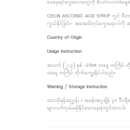
မေမေ့ရင်သွေးလေးတွေကို စီလင်းပလပ်စ်နေ့စဉ်ပု
CEELIN ASCORBIC ACID SYRUP တွင် ဗီတာမင်စီ
ကွယ်နိုင်ခြင်း– အအေးမိတုပ်ကွေးရောဂါကို အ
Country of Origin
Usage Instruction
အသက် (၂-၃) နှစ် -2.5ml တနေ့ တကြိမ် တို
တနေ့ တကြိမ် တိုက်ကျွေးနိုင်ပါသည်။
Warning / Storage Instruction
ထားသိုရန်အညွှန်း ။ အခန်းအပူချိန် ၃၀ ဒီ
များလက်လှမ်းမမှိနိုင်သောနေရာတွင်ထားပါ။