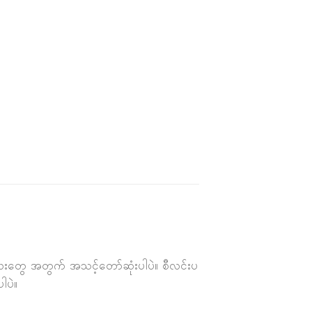
းတွေ အတွက် အသင့်တော်ဆုံးပါပဲ။ စီလင်းပ
ါပဲ။