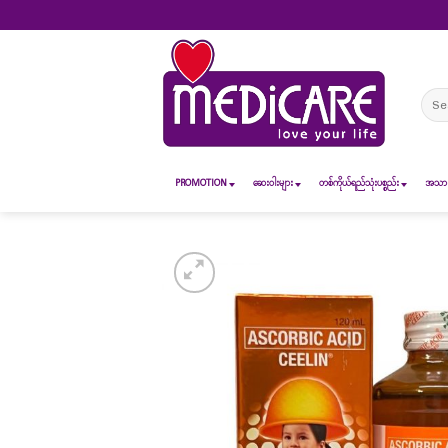
Skip
to
content
Sear
for:
PROMOTION
ဆေး၀ါးများ
တစ်ကိုယ်ရည်သုံးပစ္စည်း
အသားအ