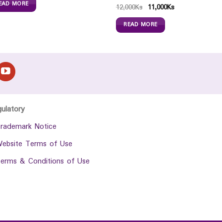
EAD MORE
12,000
Ks
11,000
Ks
READ MORE
gulatory
rademark Notice
ebsite Terms of Use
erms & Conditions of Use