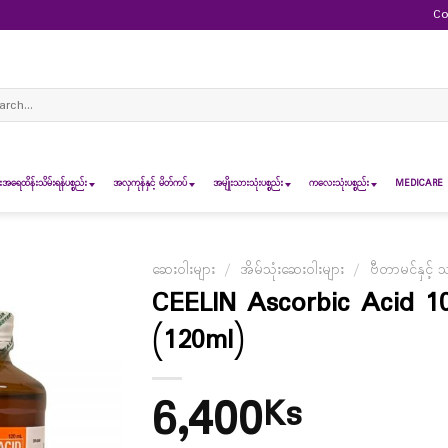
Co
ch
ရေထိန်းသိမ်းရန်ပစ္စည်း
အလှကုန်နှင့် မိတ်ကပ်
အမျိုးသားသုံးပစ္စည်း
ကလေးသုံးပစ္စည်း
MEDICARE 
ဆေးဝါးများ
/
အိမ်သုံးဆေးဝါးများ
/
ဗီတာမင်နှင့် 
CEELIN Ascorbic Acid 
(120ml)
6,400
Ks