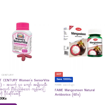
HOT
T CENTURY
Save 1000Ks
T CENTURY Women`s SeniorVite
s) – အသက် ၄၀ ကျော် အမျိုးသမီး
FAME ဆေးဝါးများ
အတွက် ပြီးပြည့်စုံသော ကျန်းမာြ
FAME Mangosteen Natural
ို ပိုင်ဆိုင်စေဖို့
Antibiotics (60`s)
00
Ks