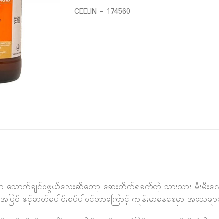
CEELIN – 174560
က သောက်ချင်စဖွယ်လေးဆိုတော့ ဆေးတိုက်ရခက်တဲ့ သားသား မီးမီးလေ
ီအပြင် ဇင့်ဓာတ်ပေါင်းစပ်ပါဝင်တာကြောင့် ကျန်းမာနေစေမှာ အသေချာပ