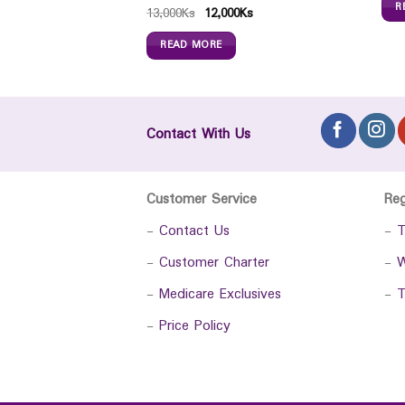
R
13,000
Ks
12,000
Ks
READ MORE
Contact With Us
Customer Service
Re
-
Contact Us
-
T
-
Customer Charter
-
W
-
Medicare Exclusives
-
T
-
Price Policy