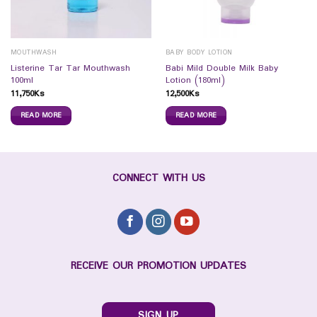
MOUTHWASH
BABY BODY LOTION
Listerine Tar Tar Mouthwash
Babi Mild Double Milk Baby
100ml
Lotion (180ml)
11,750
Ks
12,500
Ks
READ MORE
READ MORE
CONNECT WITH US
RECEIVE OUR PROMOTION UPDATES
SIGN UP