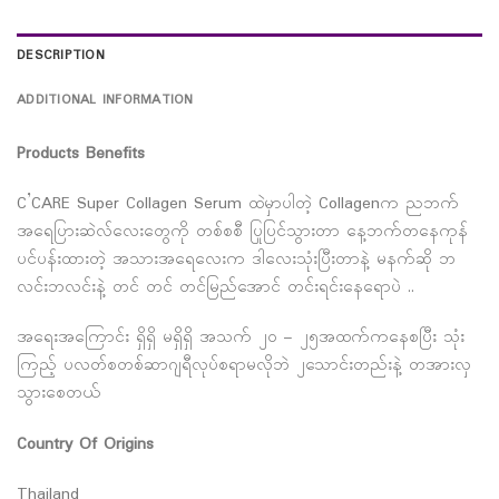
DESCRIPTION
ADDITIONAL INFORMATION
Products Benefits
C’CARE Super Collagen Serum ထဲမှာပါတဲ့ Collagenက ညဘက်
အရေပြားဆဲလ်လေးတွေကို တစ်စစီ ပြုပြင်သွားတာ နေ့ဘက်တနေကုန်
ပင်ပန်းထားတဲ့ အသားအရေလေးက ဒါလေးသုံးပြီးတာနဲ့ မနက်ဆို ဘ
လင်းဘလင်းနဲ့ တင် တင် တင်မြည်အောင် တင်းရင်းနေရောပဲ ..
အရေးအကြောင်း ရှိရှိ မရှိရှိ အသက် ၂၀ – ၂၅အထက်ကနေစပြီး သုံး
ကြည့် ပလတ်စတစ်ဆာဂျရီလုပ်စရာမလိုဘဲ ၂သောင်းတည်းနဲ့ တအားလှ
သွားစေတယ်
Country Of Origins
Thailand