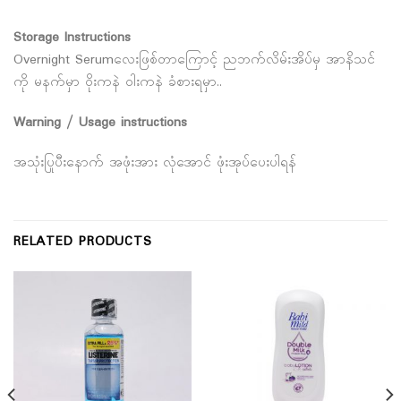
Storage Instructions
Overnight Serumလေးဖြစ်တာကြောင့် ညဘက်လိမ်းအိပ်မှ အာနိသင်
ကို မနက်မှာ ဝိုးကနဲ ဝါးကနဲ ခံစားရမှာ..
Warning / Usage instructions
အသုံးပြုပီးနောက် အဖုံးအား လုံအောင် ဖုံးအုပ်ပေးပါရန်
RELATED PRODUCTS