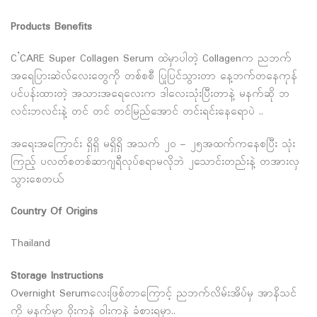
Products Benefits
C’CARE Super Collagen Serum ထဲမှာပါတဲ့ Collagenက ညဘက်
အရေပြားဆဲလ်လေးတွေကို တစ်စစီ ပြုပြင်သွားတာ နေ့ဘက်တနေကုန်
ပင်ပန်းထားတဲ့ အသားအရေလေးက ဒါလေးသုံးပြီးတာနဲ့ မနက်ဆို ဘ
လင်းဘလင်းနဲ့ တင် တင် တင်မြည်အောင် တင်းရင်းနေရောပဲ ..
အရေးအကြောင်း ရှိရှိ မရှိရှိ အသက် ၂၀ – ၂၅အထက်ကနေစပြီး သုံး
ကြည့် ပလတ်စတစ်ဆာဂျရီလုပ်စရာမလိုဘဲ ၂သောင်းတည်းနဲ့ တအားလှ
သွားစေတယ်
Country Of Origins
Thailand
Storage Instructions
Overnight Serumလေးဖြစ်တာကြောင့် ညဘက်လိမ်းအိပ်မှ အာနိသင်
ကို မနက်မှာ ဝိုးကနဲ ဝါးကနဲ ခံစားရမှာ..