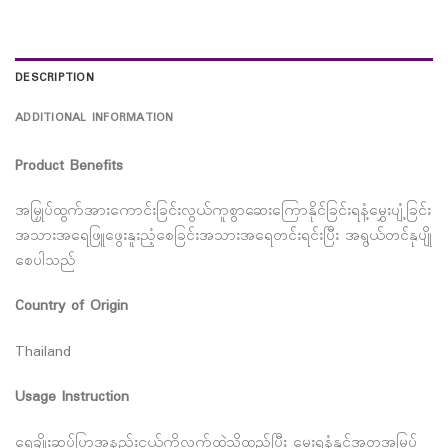
DESCRIPTION
ADDITIONAL INFORMATION
Product Benefits
အမြှုပ်ထွက်အားကောင်းခြင်းလွယ်ကူစွာဆေးကြောနိုင်ခြင်းရနံ့မွှေးပျံ့ခြင်း
အသားအရေဖြူဖွေးနူးညံ့စေခြင်းအသားအရေတင်းရင်းပြီး အရွယ်တင်နုပျို
စေပါသည်
Country of Origin
Thailand
Usage Instruction
ရေချိုးဆပ်ပြာအနည်းငယ်ကိုလက်ထဲသို့ထည့်ပြီး မွေးရနံ့နှင့်အတူအမြှပ်