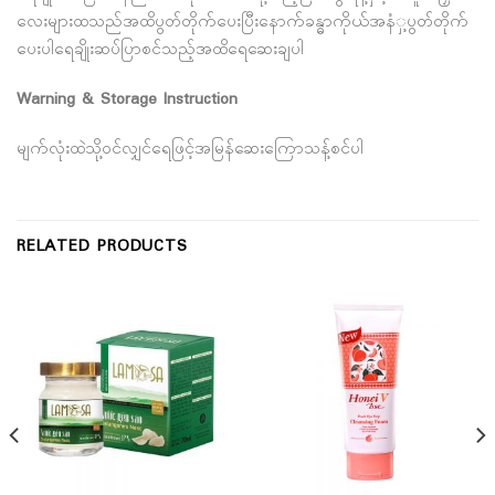
လေးများထသည်အထိပွတ်တိုက်ပေးပြီးနောက်ခန္ဓာကိုယ်အနံှ့ပွတ်တိုက်
ပေးပါရေချိုးဆပ်ပြာစင်သည့်အထိရေဆေးချပါ
Warning & Storage Instruction
မျက်လုံးထဲသို့ဝင်လျှင်ရေဖြင့်အမြန်ဆေးကြောသန့်စင်ပါ
RELATED PRODUCTS