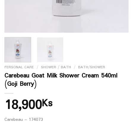
PERSONAL CARE
/
SHOWER / BATH
/
BATH/SHOWER
Carebeau Goat Milk Shower Cream 540ml
(Goji Berry)
18,900
Ks
Carebeau – 174073