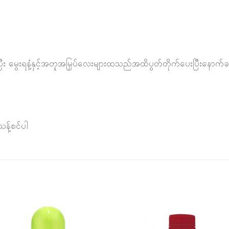
း မွေးရနံ့နှင့်အတူအမြှပ်လေးများထသည်အထိပွတ်တိုက်ပေးပြီးနောက်ခန္
သန့်စင်ပါ