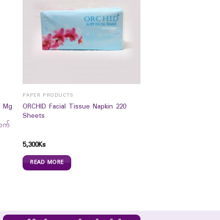
PAPER PRODUCTS
0 Mg
ORCHID Facial Tissue Napkin 220
Sheets
ာက်
5,300
Ks
READ MORE