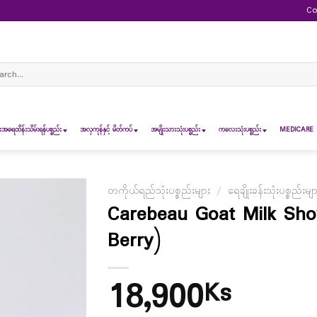
Co
ch
ရေထိန်းသိမ်းရန်ပစ္စည်း
အလှကုန်နှင့် မိတ်ကပ်
အမျိုးသားသုံးပစ္စည်း
ကလေးသုံးပစ္စည်း
MEDICARE 
တကိုယ်ရည်သုံးပစ္စည်းများ
/
ရေချိုးခန်းသုံးပစ္စည်းမျ
Carebeau Goat Milk Sho
Berry)
18,900
Ks