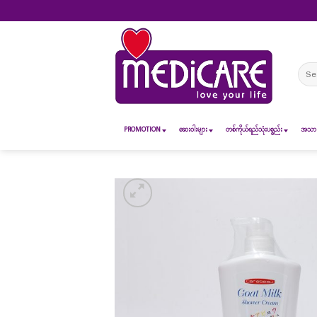
Skip
to
content
Sear
for:
PROMOTION
ဆေး၀ါးများ
တစ်ကိုယ်ရည်သုံးပစ္စည်း
အသားအ