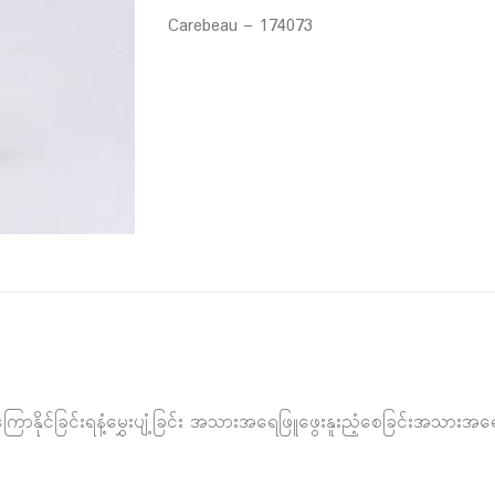
Carebeau – 174073
ာနိုင်ခြင်းရနံ့မွှေးပျံ့ခြင်း အသားအရေဖြူဖွေးနူးညံ့စေခြင်းအသားအရ