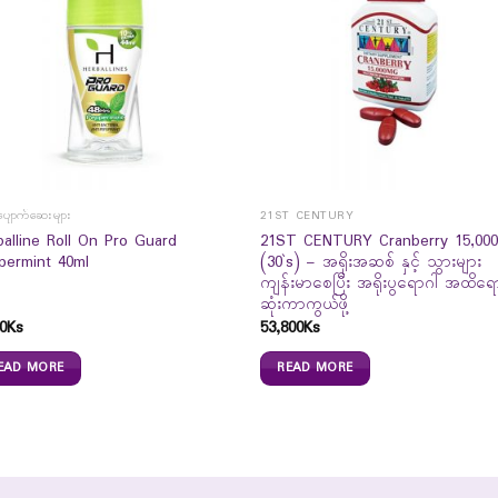
ံ့ပျောက်ဆေးများ
21ST CENTURY
balline Roll On Pro Guard
21ST CENTURY Cranberry 15,00
permint 40ml
(30`s) – အရိုးအဆစ် နှင့် သွားများ
ကျန်းမာစေပြီး အရိုးပွရောဂါ အထိရေ
ဆုံးကာကွယ်ဖို့
0
Ks
53,800
Ks
EAD MORE
READ MORE