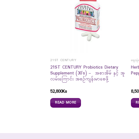
21ST CENTURY
ချွေးန
 Cal Mag Zinc +D
21ST CENTURY Probiotics Dietary
Her
် နှင့် သွားများ
Supplement (30`s) – အစာအိမ် နှင့် အူ
Pep
အရိုးပွရောဂါ အထိရောက်
လမ်းကြောင်း အစဉ်ကျန်းမာစေဖို့
52,800
Ks
8,50
READ MORE
R