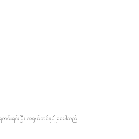
ေတင်းရင်းပြီး အရွယ်တင်နုပျိုစေပါသည်