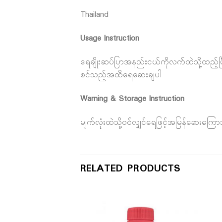
Thailand
Usage Instruction
ရေချိုးဆပ်ပြာအနည်းငယ်ကိုလက်ထဲသို့ထည့်ပြီ
စင်သည့်အထိရေဆေးချပါ
Warning & Storage Instruction
မျက်လုံးထဲသို့ဝင်လျှင်ရေဖြင့်အမြန်ဆေးကြော
RELATED PRODUCTS