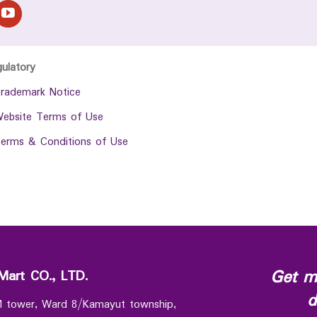
gulatory
rademark Notice
ebsite Terms of Use
erms & Conditions of Use
Get m
Mart CO., LTD.
d
 M tower, Ward 8/Kamayut township,