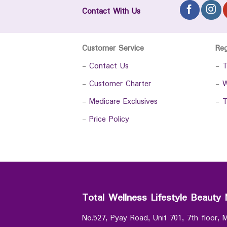
Contact With Us
Customer Service
Re
-
Contact Us
-
T
-
Customer Charter
-
W
-
Medicare Exclusives
-
T
-
Price Policy
Total Wellness Lifestyle Beauty 
No.527, Pyay Road, Unit 701, 7th floor,