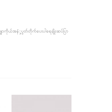
ဓာကိုယ်အနံှ့ပွတ်တိုက်ပေးပါရေချိုးဆပ်ပြာ