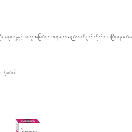
း မွေးရနံ့နှင့်အတူအမြှပ်လေးများထသည်အထိပွတ်တိုက်ပေးပြီးနောက်ခန္
သန့်စင်ပါ