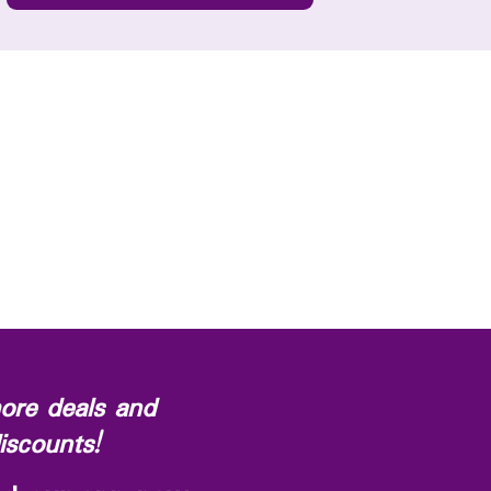
ore deals and
iscounts!