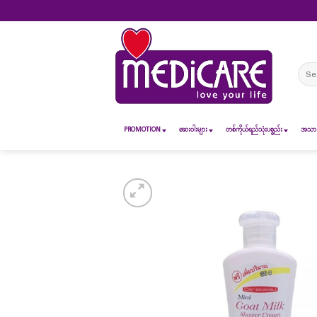
Skip
to
content
Sear
for:
PROMOTION
ဆေး၀ါးများ
တစ်ကိုယ်ရည်သုံးပစ္စည်း
အသားအ