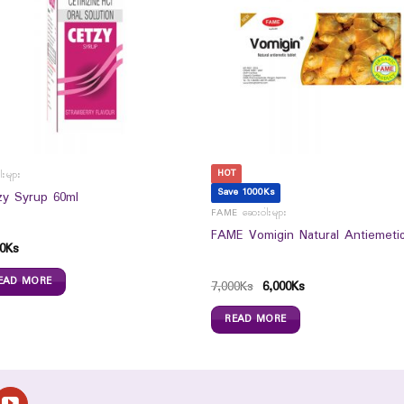
HOT
းများ
Save 1000Ks
zy Syrup 60ml
FAME ဆေးဝါးများ
FAME Vomigin Natural Antiemeti
0
Ks
EAD MORE
7,000
Ks
6,000
Ks
READ MORE