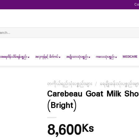
Co
ch
ရေထိန်းသိမ်းရန်ပစ္စည်း
အလှကုန်နှင့် မိတ်ကပ်
အမျိုးသားသုံးပစ္စည်း
ကလေးသုံးပစ္စည်း
MEDICARE 
တကိုယ်ရည်သုံးပစ္စည်းများ
/
ရေချိုးခန်းသုံးပစ္စည်းမျ
Carebeau Goat Milk Sh
(Bright)
8,600
Ks