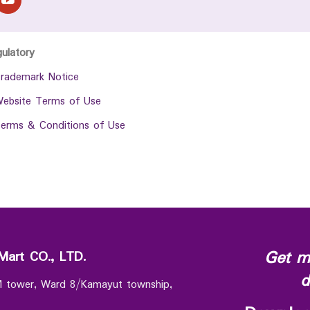
gulatory
rademark Notice
ebsite Terms of Use
erms & Conditions of Use
Get m
Mart CO., LTD.
d
 M tower, Ward 8/Kamayut township,