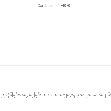
Carebeau – 174070
နိုင်ခြင်းရနံ့မွှေးပျံ့ခြင်း အသားအရေဖြူဖွေးနူးညံ့စေခြင်းပန်းနုရေ