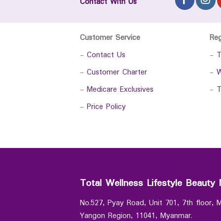
Contact With Us
Customer Service
Re
-
Contact Us
-
T
-
Customer Charter
-
W
-
Medicare Exclusives
-
T
-
Price Policy
Total Wellness Lifestyle Beauty 
No.527, Pyay Road, Unit 701, 7th floor,
Yangon Region, 11041, Myanmar.