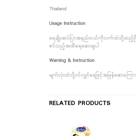
Thailand
Usage Instruction
ရေချိုးဆပ်ပြာအနည်းငယ်ကိုလက်ထဲသို့ထည့်ပြီ
စင်သည့်အထိရေဆေးချပါ
Warning & Instruction
မျက်လုံးထဲသို့ဝင်လျှင်ရေဖြင့်အမြန်ဆေးကြော
RELATED PRODUCTS