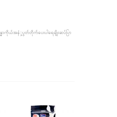
ဓာကိုယ်အနံှ့ပွတ်တိုက်ပေးပါရေချိုးဆပ်ပြာ