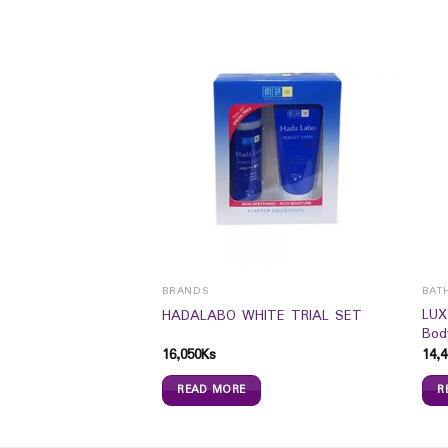
BRANDS
BAT
reProtect
LUX
HADALABO WHITE TRIAL SET
 (160g)
Bod
16,050
Ks
14,4
READ MORE
R