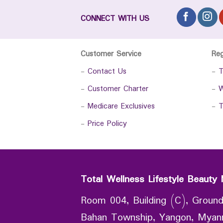
CONNECT WITH US
Customer Service
Re
-
Contact Us
-
T
-
Customer Charter
-
W
-
Medicare Exclusives
-
T
-
Price Policy
Total Wellness Lifestyle Beauty 
Room 004, Building (C), Ground
Bahan Township, Yangon, Mya