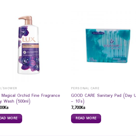
H/SHOWER
PERSONAL CARE
 Magical Orchid Fine Fragrance
GOOD CARE Sanitary Pad (Day 
y Wash (500ml)
– 10`s)
00
Ks
7,700
Ks
EAD MORE
READ MORE