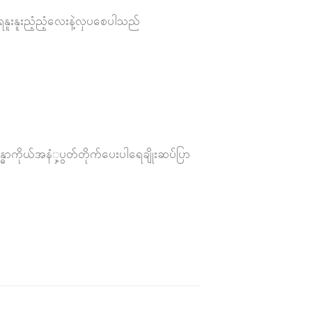
ေနူးနူးညံ့ညံ့လေးနဲ့လှပစေပါသည်
ဓာကိုယ်အနံှ့ပွတ်တိုက်ပေးပါရေချိုးဆပ်ပြာ