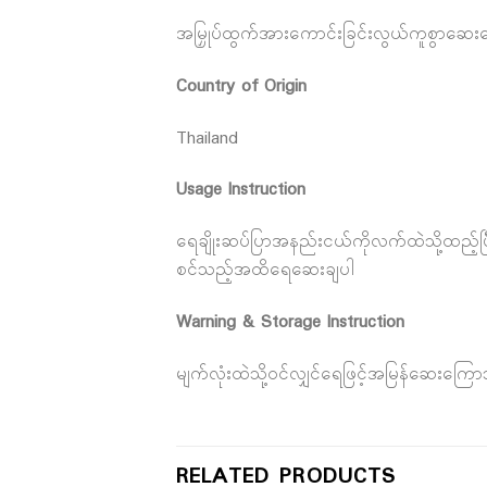
အမြှုပ်ထွက်အားကောင်းခြင်းလွယ်ကူစွာဆေးကြေ
Country of Origin
Thailand
Usage Instruction
ရေချိုးဆပ်ပြာအနည်းငယ်ကိုလက်ထဲသို့ထည့်ပြီ
စင်သည့်အထိရေဆေးချပါ
Warning & Storage Instruction
မျက်လုံးထဲသို့ဝင်လျှင်ရေဖြင့်အမြန်ဆေးကြော
RELATED PRODUCTS