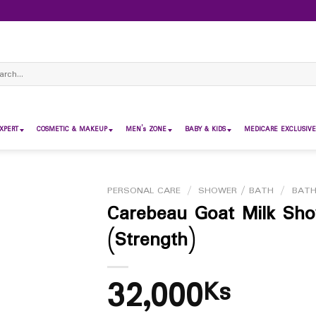
ch
XPERT
COSMETIC & MAKEUP
MEN’s ZONE
BABY & KIDS
MEDICARE EXCLUSIVE
PERSONAL CARE
/
SHOWER / BATH
/
BAT
Carebeau Goat Milk Sh
(Strength)
32,000
Ks