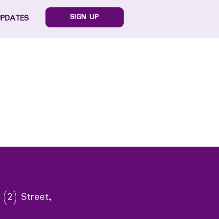
SIGN UP
UPDATES
 (2) Street,