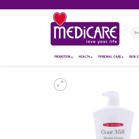
Skip
to
content
Sear
for:
PROMOTION
HEALTH
PERSONAL CARE
SKIN E