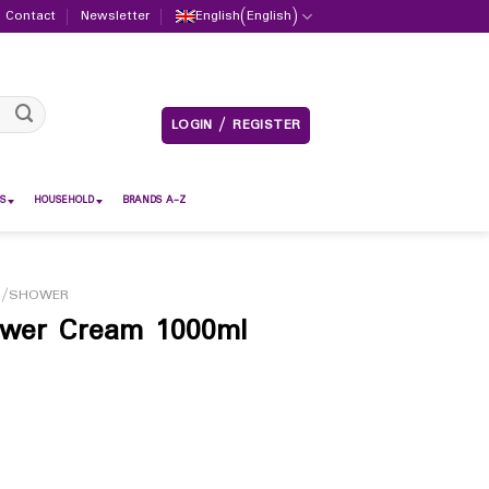
Contact
Newsletter
English
(
English
)
LOGIN / REGISTER
S
HOUSEHOLD
BRANDS A-Z
H/SHOWER
ower Cream 1000ml