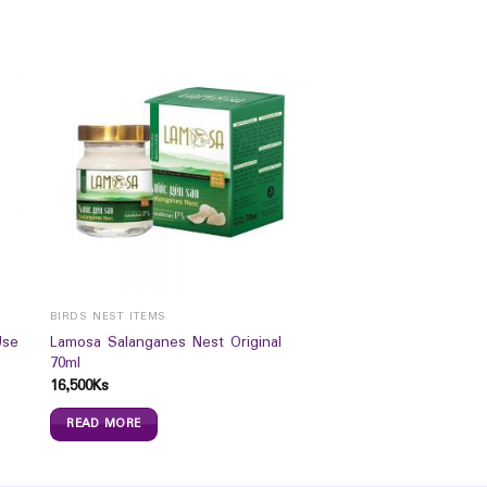
BIRDS NEST ITEMS
Use
Lamosa Salanganes Nest Original
70ml
16,500
Ks
READ MORE