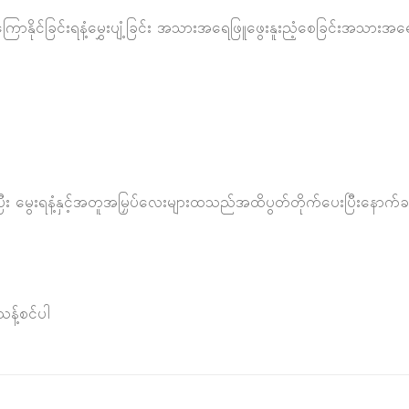
ာနိုင်ခြင်းရနံ့မွှေးပျံ့ခြင်း အသားအရေဖြူဖွေးနူးညံ့စေခြင်းအသားအရ
း မွေးရနံ့နှင့်အတူအမြှပ်လေးများထသည်အထိပွတ်တိုက်ပေးပြီးနောက်ခန္
သန့်စင်ပါ