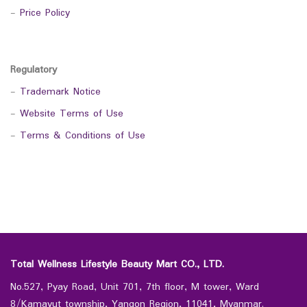
-
Price Policy
Regulatory
-
Trademark Notice
-
Website Terms of Use
-
Terms & Conditions of Use
Total Wellness Lifestyle Beauty Mart CO., LTD.
No.527, Pyay Road, Unit 701, 7th floor, M tower, Ward
8/Kamayut township, Yangon Region, 11041, Myanmar.