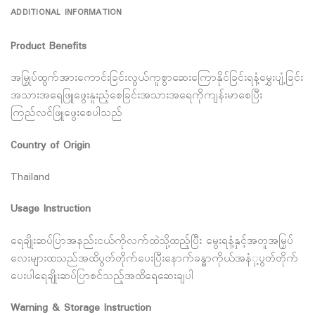
ADDITIONAL INFORMATION
Product Benefits
အမြှုပ်ထွက်အားကောင်းခြင်းလွယ်ကူစွာဆေးကြောနိုင်ခြင်းရနံ့မွှေးပျံ့ခြင်း
အသားအရေဖြူဖွေးနူးညံ့စေခြင်းအသားအရေကိုကျန်းမာစေပြီး
ကြည်လင်ဖြူဖွေးစေပါသည်
Country of Origin
Thailand
Usage Instruction
ရေချိုးဆပ်ပြာအနည်းငယ်ကိုလက်ထဲသို့ထည့်ပြီး မွေးရနံ့နှင့်အတူအမြှပ်
လေးများထသည်အထိပွတ်တိုက်ပေးပြီးနောက်ခန္ဓာကိုယ်အနံှ့ပွတ်တိုက်
ပေးပါရေချိုးဆပ်ပြာစင်သည့်အထိရေဆေးချပါ
Warning & Storage Instruction