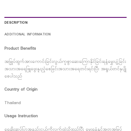
DESCRIPTION
ADDITIONAL INFORMATION
Product Benefits
အမြှုပ်ထွက်အားကောင်းခြင်းလွယ်ကူစွာဆေးကြောနိုင်ခြင်းရနံ့မွှေးပျံ့ခြင်း
အသားအရေဖြူဖွေးနူးညံ့စေခြင်းအသားအရေတင်းရင်းပြီး အရွယ်တင်နုပျို
စေပါသည်
Country of Origin
Thailand
Usage Instruction
ရေချိုးဆပ်ပြာအနည်းငယ်ကိုလက်ထဲသို့ထည့်ပြီး မွေးရနံ့နှင့်အတူအမြှပ်