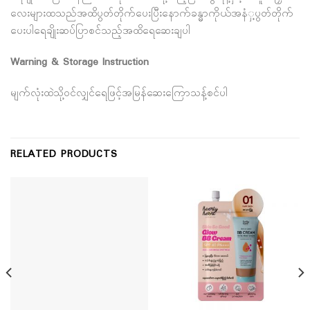
လေးများထသည်အထိပွတ်တိုက်ပေးပြီးနောက်ခန္ဓာကိုယ်အနံှ့ပွတ်တိုက်
ပေးပါရေချိုးဆပ်ပြာစင်သည့်အထိရေဆေးချပါ
Warning & Storage Instruction
မျက်လုံးထဲသို့ဝင်လျှင်ရေဖြင့်အမြန်ဆေးကြောသန့်စင်ပါ
RELATED PRODUCTS