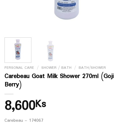
PERSONAL CARE
/
SHOWER / BATH
/
BATH/SHOWER
Carebeau Goat Milk Shower 270ml (Goji
Berry)
8,600
Ks
Carebeau – 174067