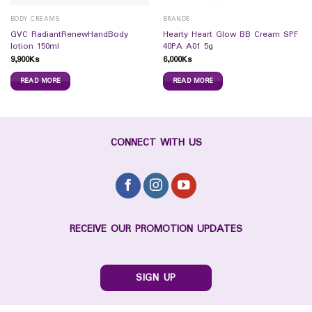
BODY CREAMS
BRANDS
GVC RadiantRenewHandBody
Hearty Heart Glow BB Cream SPF
lotion 150ml
40PA A01 5g
9,900
Ks
6,000
Ks
READ MORE
READ MORE
CONNECT WITH US
RECEIVE OUR PROMOTION UPDATES
SIGN UP