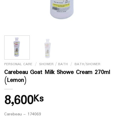
PERSONAL CARE
/
SHOWER / BATH
/
BATH/SHOWER
Carebeau Goat Milk Showe Cream 270ml
(Lemon)
8,600
Ks
Carebeau – 174069