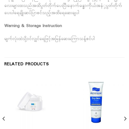
လေးများထသည်အထိပွတ်တိုက်ပေးပြီးနောက်ခန္ဓာကိုယ်အနံှ့ပွတ်တိုက်
ပေးပါရေချိုးဆပ်ပြာစင်သည့်အထိရေဆေးချပါ
Warning & Storage Instruction
မျက်လုံးထဲသို့ဝင်လျှင်ရေဖြင့်အမြန်ဆေးကြောသန့်စင်ပါ
RELATED PRODUCTS