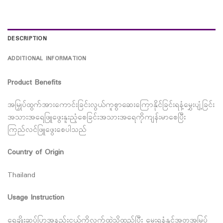
DESCRIPTION
ADDITIONAL INFORMATION
Product Benefits
အမြှုပ်ထွက်အားကောင်းခြင်းလွယ်ကူစွာဆေးကြောနိုင်ခြင်းရနံ့မွှေးပျံ့ခြင်း
အသားအရေဖြူဖွေးနူးညံ့စေခြင်းအသားအရေကိုကျန်းမာစေပြီး
ကြည်လင်ဖြူဖွေးစေပါသည်
Country of Origin
Thailand
Usage Instruction
ရေချိုးဆပ်ပြာအနည်းငယ်ကိုလက်ထဲသို့ထည့်ပြီး မွေးရနံ့နှင့်အတူအမြှပ်