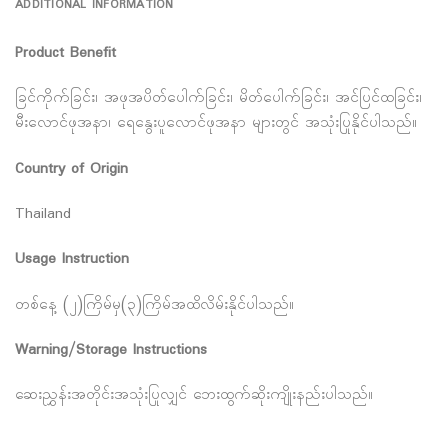
ADDITIONAL INFORMATION
Product Benefit
ခြင်ကိုက်ခြင်း၊ အဖုအပိတ်ပေါက်ခြင်း၊ မိတ်ပေါက်ခြင်း၊ အင်ပြင်ထခြင်း၊
မီးလောင်ဖုအနာ၊ ရေနွေးပူလောင်ဖုအနာ များတွင် အသုံးပြုနိုင်ပါသည်။
Country of Origin
Thailand
Usage Instruction
တစ်နေ့ (၂)ကြိမ်မှ(၃)ကြိမ်အထိလိမ်းနိုင်ပါသည်။
Warning/Storage Instructions
ဆေးညွှန်းအတိုင်းအသုံးပြုလျှင် ဘေးထွက်ဆိုးကျိုးနည်းပါသည်။