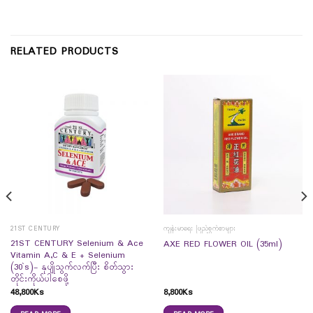
RELATED PRODUCTS
21ST CENTURY
ကျန်းမာရေး ဖြည့်စွက်စာများ
21ST CENTURY Selenium & Ace
AXE RED FLOWER OIL (35ml)
Vitamin A,C & E + Selenium
(30`s)- နုပျိုသွက်လက်ပြီး စိတ်သွား
တိုင်းကိုယ်ပါစေဖို့
48,800
Ks
8,800
Ks