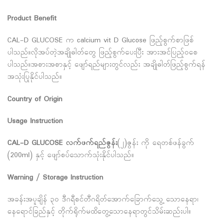
Product Benefit
CAL-D GLUCOSE က calcium vit D Glucose ဖြည့်စွက်စာဖြစ်
ပါသည်။လိုအပ်တဲ့အချိုဓါတ်တွေ ဖြည့်စွက်ပေးပြီး အားအင်ပြည့်ဝစေ
ပါသည်။အစားအစာနှင့် ဖျော်ရည်များတွင်လည်း အချိုဓါတ်ဖြည့်စွက်ရန်
အသုံးပြုနိုင်ပါသည်။
Country of Origin
Usage Instruction
CAL-D GLUCOSE လက်ဖက်ရည်ဇွန်း
(၂)ဇွန်း ကို ရေတစ်ဖန်ခွက်
(200ml) နှင့် ဖျော်စပ်သောက်သုံးနိုင်ပါသည်။
Warning / Storage Instruction
အခန်းအပူချိန် ၃၀ ဒီဂရီစင်တီဂရိတ်အောက်ခြောက်သွေ့ သောနေရာ၊
နေရောင်ခြည်နှင့် တိုက်ရိုက်မထိတွေ့သောနေရာတွင်သိမ်းဆည်းပါ။