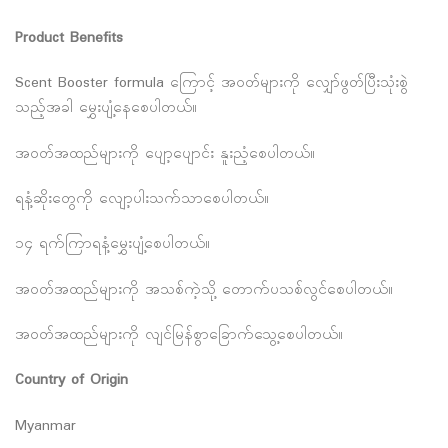
Product Benefits
Scent Booster formula ကြောင့် အဝတ်များကို လျှော်ဖွတ်ပြီးသုံးစွဲ
သည့်အခါ မွှေးပျံ့နေစေပါတယ်။
အဝတ်အထည်များကို ပျော့ပျောင်း နူးညံ့စေပါတယ်။
ရနံ့ဆိုးတွေကို လျော့ပါးသက်သာစေပါတယ်။
၁၄ ရက်ကြာရနံ့မွှေးပျံ့စေပါတယ်။
အဝတ်အထည်များကို အသစ်ကဲ့သို့ တောက်ပသစ်လွင်စေပါတယ်။
အဝတ်အထည်များကို လျင်မြန်စွာခြောက်သွေ့စေပါတယ်။
Country of Origin
Myanmar