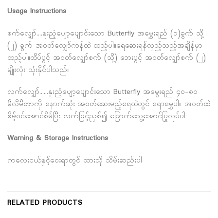
Usage Instructions
စက်လျှော်….နူးညံ့ပျော့ပျောင်းသော Butterfly အမွှေးရည် (၁)ခွက် သို့
(၂) ခွက် အဝတ်လျှော်ကန်ထဲ ထည့်ပါ။ရေဆေးရန်လှည့်သည့်အချိန်မှာ
ထည့်ပါ။ထိပ်ပွင့် အဝတ်လျှော်စက် (သို့) ဘေးပွင့် အဝတ်လျှော်စက် (၂)
မျိုးလုံး သုံးနိုင်ပါသည်။
လက်လျှော်……နူးညံ့ပျော့ပျောင်းသော Butterfly အမွေးရည် ၄၀-၈၀
မီလီမီတာကို နောက်ဆုံး အဝတ်ဆေးမည့်ရေထဲတွင် ရောမွှေပါ။ အဝတ်ထဲ
စိမ့်ဝင်အောင်စိမ်ပြီး လက်ဖြင့်ညှစ်၍ ခြောက်သွေ့အောင်ပြုလုပ်ပါ
Warning & Storage Instructions
ကလေးငယ်နှင့်ဝေးရာတွင် ထားသို သိမ်းဆည်းပါ
RELATED PRODUCTS