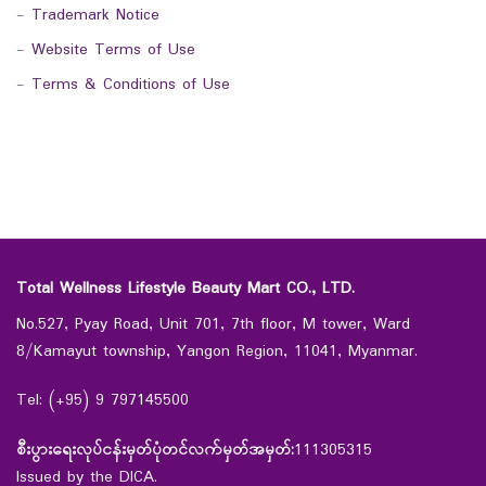
-
Trademark Notice
-
Website Terms of Use
-
Terms & Conditions of Use
Total Wellness Lifestyle Beauty Mart CO., LTD.
No.527, Pyay Road, Unit 701, 7th floor, M tower, Ward
8/Kamayut township, Yangon Region, 11041, Myanmar.
Tel: (+95) 9 797145500
စီးပွားရေးလုပ်ငန်းမှတ်ပုံတင်လက်မှတ်အမှတ်:
111305315
Issued by the DICA.