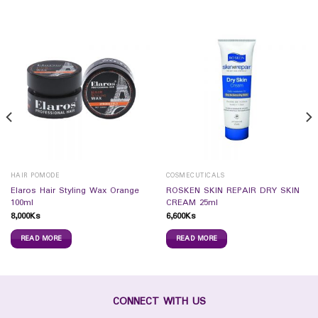
HAIR POMODE
COSMECUTICALS
Elaros Hair Styling Wax Orange
ROSKEN SKIN REPAIR DRY SKIN
100ml
CREAM 25ml
8,000
Ks
6,600
Ks
READ MORE
READ MORE
CONNECT WITH US