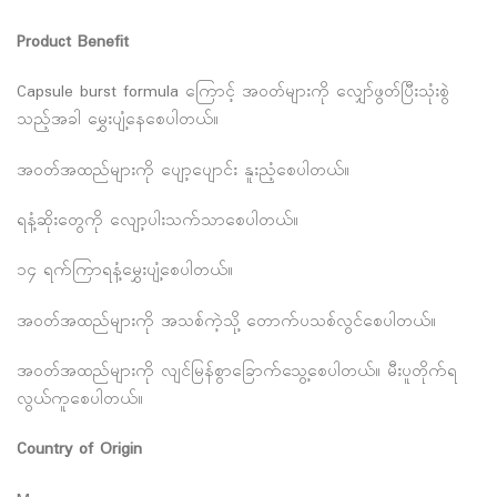
Product Benefit
Capsule burst formula ကြောင့် အဝတ်များကို လျှော်ဖွတ်ပြီးသုံးစွဲ
သည့်အခါ မွှေးပျံ့နေစေပါတယ်။
အဝတ်အထည်များကို ပျော့ပျောင်း နူးညံ့စေပါတယ်။
ရနံ့ဆိုးတွေကို လျော့ပါးသက်သာစေပါတယ်။
၁၄ ရက်ကြာရနံ့မွှေးပျံ့စေပါတယ်။
အဝတ်အထည်များကို အသစ်ကဲ့သို့ တောက်ပသစ်လွင်စေပါတယ်။
အဝတ်အထည်များကို လျင်မြန်စွာခြောက်သွေ့စေပါတယ်။ မီးပူတိုက်ရ
လွယ်ကူစေပါတယ်။
Country of Origin