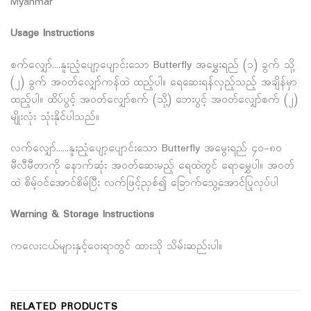
Myanmar
Usage Instructions
စက်လျှော်….နူးညံ့ပျော့ပျောင်းသော Butterfly အမွှေးရည် (၁) ခွက် သို့
(၂) ခွက် အဝတ်လျှော်ကန်ထဲ ထည့်ပါ။ ရေဆေးရန်လှည့်သည့် အချိန်မှာ
ထည့်ပါ။ ထိပ်ပွင့် အဝတ်လျှော်စက် (သို့) ဘေးပွင့် အဝတ်လျှော်စက် (၂)
မျိုးလုံး သုံးနိုင်ပါသည်။
လက်လျှော်……နူးညံ့ပျော့ပျောင်းသော Butterfly အမွေးရည် ၄၀-၈၀
မီလီမီတာကို နောက်ဆုံး အဝတ်ဆေးမည့် ရေထဲတွင် ရောမွှေပါ။ အဝတ်
ထဲ စိမ့်ဝင်အောင်စိမ်ပြီး လက်ဖြင့်ညှစ်၍ ခြောက်သွေ့အောင်ပြုလုပ်ပါ
Warning & Storage Instructions
ကလေးငယ်များနှင့်ဝေးရာတွင် ထားသို သိမ်းဆည်းပါ။
RELATED PRODUCTS