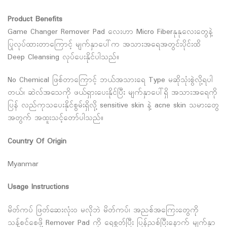
Product Benefits
Game Changer Remover Pad လေးဟာ Micro Fiberနုနုလေးတွေနဲ့
ပြုလုပ်ထားတာကြောင့် မျက်နှာပေါ်က အသားအရေအတွင်းပိုင်းထိ
Deep Cleansing လုပ်ပေးနိုင်ပါသည်။
No Chemical ဖြစ်တာကြောင့် ဘယ်အသားရေ Type မဆိုသုံးစွဲလို့ရပါ
တယ်၊ ဆဲလ်အသေကို ဖယ်ရှားပေးနိုင်ပြီး မျက်နှာပေါ်ရှိ အသားအရေကို
ပြန် လည်ကုသပေးနိုင်စွမ်းရှိလို့ sensitive skin နဲ့ acne skin သမားတွေ
အတွက် အထူးသင့်တော်ပါသည်။
Country Of Origin
Myanmar
Usage Instructions
မိတ်ကပ် ဖြတ်ဆေးလုံး၀ မလိုဘဲ မိတ်ကပ်၊ အညစ်အကြေးတွေကို
သန့်စင်စေဖို့ Remover Pad ကို ရေစွတ်ပြီး ပြန်ညစ်ပြီးနောက် မျက်နှာ