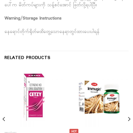
ပေါ်က မိတ်ကပ်များကို သန့်စင်အောင် ဖြတ်လို့ရပါပြီ။
Warning/Storage Instructions
နေရောင်တိုက်ရိုတ်မထိတွေ့သောနေရာတွင်ထားပေးပါရန်
RELATED PRODUCTS
HOT
ဆေးဝါးများ