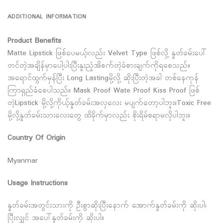
ADDITIONAL INFORMATION
Product Benefits
Matte Lipstick ဖြစ်ပေမယ့်လည်း Velvet Type ဖြစ်လို့ နှုတ်ခမ်းပေါ်
တင်တဲ့အချိန်မှာပေါ့ပါးပြီးနူးညံ့အိစက်တဲ့ခံစားချက်ကိုရစေသည်။
အရောင်ထွက်မှန်ပြီး Long Lastingမို့လို့ ဆိုးပြီးတဲ့အခါ တစ်နေကုန်
ကြာရှည်ခံစေပါသည်။ Mask Proof Wate Proof Kiss Proof ဖြစ်
တဲ့Lipstick မို့လို့ကိုယ့်နှုတ်ခမ်းအလှလေး မပျက်တော့ပါဘူး။Toxic Free
မို့လို့နှုတ်ခမ်းသားလေးတွေ ထိခိုက်မှာလည်း စိုးရိမ်စရာမလိုပါဘူး။
Country Of Origin
Myanmar
Usage Instructions
နှုတ်ခမ်းအတွင်းသားကို ဦးစွာဆိုးပြီးနောက် အောက်နှုတ်ခမ်းကို ဆိုးပါ၊
ပြီးလျှင် အပေါ်နှုတ်ခမ်းကို ဆိုးပါ။