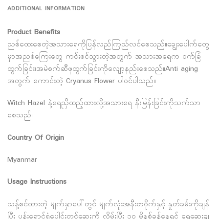
ADDITIONAL INFORMATION
Product Benefits
ညစ်ထေးစေတဲ့အသားရေကိုပြန်လည်ကြည်လင်စေသည်။ချွေးပေါက်တွေ
မှာအညစ်ကြေးတွေ ကင်းစင်သွားတဲ့အတွက် အသားအရေက ဝက်ခြံ
ထွက်ခြင်း၊အမဲစက်ဆီဖုထွက်ခြင်းကိုလျော့နည်းစေသည်။Anti aging
အတွက် ကောင်းတဲ့ Cryanus Flower ပါဝင်ပါသည်။
Witch Hazel နဲ့ရေညှိထည့်ထားလို့အသားရေ နီးမြန်းခြင်းကိုသက်သာ
စေသည်။
Country Of Origin
Myanmar
Usage Instructions
သန့်စင်ထားတဲ့ မျက်နှာပေါ်တွင် မျက်လုံးအနီးတဝိုက်နှင့် နှုတ်ခမ်းကိုချန်
ပြီး ပန်းရောင်ရွံပေါင်းတင်ဆေးကို လိမ်းပြီး ၁၀ မိနစ်ခန့်နေရင် ရေဆေးချ