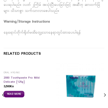
ပေးရပါမည်။ ၁ပတ် ၂ကြိမ် အသုံးပြီးပေးခြင်းဖြင့် အဆီဘု ဆားဝက်ခြံ
များ သိသာစွာ သက်သာလာစေပါသည်။
Warning/Storage Instructions
နေရောင်တိုက်ရိုတ်မထိတွေ့သောနေရာတွင်ထားပေးပါရန်
RELATED PRODUCTS
ORAL HYGINE
2080 Toothpaste Pro Mild
Delicate (125g)
3,500
Ks
READ MORE