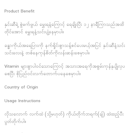
Product Benefit
နှင်းဆီရဲ့ စွဲမက်ဖွယ် မွှေးရနံ့ကြောင့် ရေချိုးပြီး ၁၂ နာရီကြာသည်အထိ
တိုင်အောင် မွှေးရနံ့သင်းပျံ့နေမှာပါ။
ခန္ဓာကိုယ်အရေပြားကို နက်ရှိုင်းစွာသန့်စင်ပေးမယ့်အပြင် နှင်းဆီနံ့သင်း
သင်းလေးနဲ့ တစ်နေကုန်စိတ်ကိုလန်းဆန်းစေမှာပါ။
Vitamin များစွာပါဝင်သောကြောင့် အသားအရေကိုအစွမ်းကုန်နုပျိုလှပ
စေပြီး စိုပြည်၀င်းလက်တောက်ပနေစေမှာပါ။
Country of Origin
Usage Instructions
လိုသလောက် လက်ထဲ (သို့မဟုတ်) ကိုယ်တိုက်ဘရက်(ချ်) ထဲထည့်ပီး
ပွတ်တိုက်ပါ။