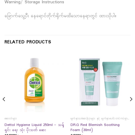
Warning/ Storage Instructions
ခြောက်သွေ့ပီး နေရောင်တိုက်ရိုက်မထိသောနေရာတွင် ထားသိုပါ။
RELATED PRODUCTS
ဆေးဝါးများ
မျက်နှာသစ်ဆပ်ပြာများ နှင့် မျက်နှာပေါင်းတင်ကပ်ခွာများ
Dettol Hygiene Liquid 250ml – သန့်
DR.G Red Blemish Soothing
ရှင်း ရေး သုံး ပိုးသတ် ဆေး
Foam (30ml)