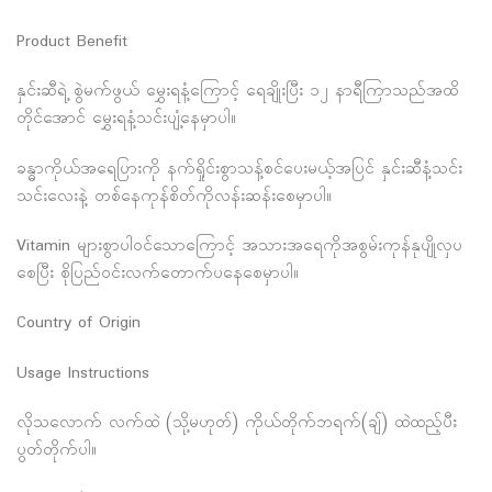
Product Benefit
နှင်းဆီရဲ့ စွဲမက်ဖွယ် မွှေးရနံ့ကြောင့် ရေချိုးပြီး ၁၂ နာရီကြာသည်အထိ
တိုင်အောင် မွှေးရနံ့သင်းပျံ့နေမှာပါ။
ခန္ဓာကိုယ်အရေပြားကို နက်ရှိုင်းစွာသန့်စင်ပေးမယ့်အပြင် နှင်းဆီနံ့သင်း
သင်းလေးနဲ့ တစ်နေကုန်စိတ်ကိုလန်းဆန်းစေမှာပါ။
Vitamin များစွာပါဝင်သောကြောင့် အသားအရေကိုအစွမ်းကုန်နုပျိုလှပ
စေပြီး စိုပြည်၀င်းလက်တောက်ပနေစေမှာပါ။
Country of Origin
Usage Instructions
လိုသလောက် လက်ထဲ (သို့မဟုတ်) ကိုယ်တိုက်ဘရက်(ချ်) ထဲထည့်ပီး
ပွတ်တိုက်ပါ။