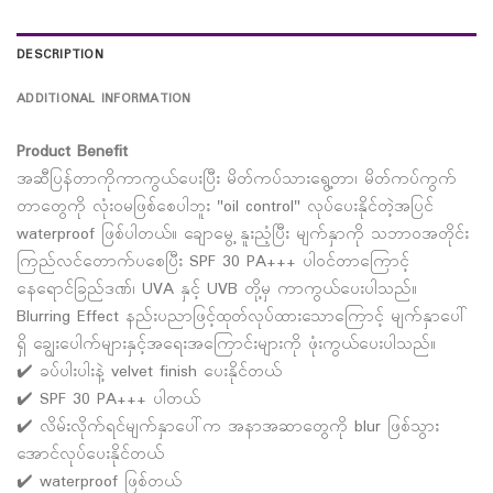
DESCRIPTION
ADDITIONAL INFORMATION
Product Benefit
အဆီပြန်တာကိုကာကွယ်ပေးပြီး မိတ်ကပ်သားရွေ့တာ၊ မိတ်ကပ်ကွက်
တာတွေကို လုံးဝမဖြစ်စေပါဘူး "oil control" လုပ်ပေးနိုင်တဲ့အပြင်
waterproof ဖြစ်ပါတယ်။ ချောမွေ့ နူးညံ့ပြီး မျက်နှာကို သဘာဝအတိုင်း
ကြည်လင်တောက်ပစေပြီး SPF 30 PA+++ ပါဝင်တာကြောင့်
နေရောင်ခြည်ဒဏ်၊ UVA နှင့် UVB တို့မှ ကာကွယ်ပေးပါသည်။
Blurring Effect နည်းပညာဖြင့်ထုတ်လုပ်ထားသောကြောင့် မျက်နှာပေါ်
ရှိ ချွေးပေါက်များနှင့်အရေးအကြောင်းများကို ဖုံးကွယ်ပေးပါသည်။
✔️ ခပ်ပါးပါးနဲ့ velvet finish ပေးနိုင်တယ်
✔️ SPF 30 PA+++ ပါတယ်
✔️ လိမ်းလိုက်ရင်မျက်နှာပေါ်က အနာအဆာတွေကို blur ဖြစ်သွား
အောင်လုပ်ပေးနိုင်တယ်
✔️ waterproof ဖြစ်တယ်