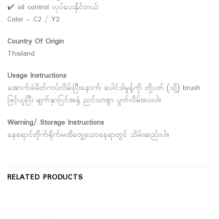
✔️ oil control လုပ်ပေးနိုင်တယ်
Color – C2 / Y2
Country Of Origin
Thailand
Usage Instructions
အောက်ခံမိတ်ကပ်လိမ်းပြီးနောက် ပေါင်ဒါမှုန့်ကို တို့ပတ် (သို့) brush
ဖြင့်ယူပြီး မျက်နှာပြင်အနှံ့ ညင်သာစွာ ပွတ်လိမ်းပေးပါ။
Warning/ Storage Instructions
နေရောင်တိုက်ရိုက်မထိတွေ့သောနေရာတွင် သိမ်းဆည်းပါ။
RELATED PRODUCTS