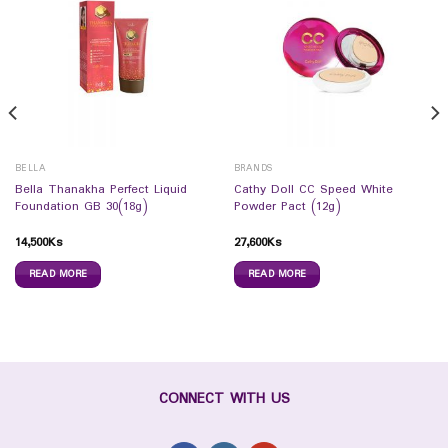
BELLA
BRANDS
Bella Thanakha Perfect Liquid
Cathy Doll CC Speed White
Foundation GB 30(18g)
Powder Pact (12g)
14,500
Ks
27,600
Ks
READ MORE
READ MORE
CONNECT WITH US