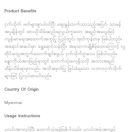
Product Benefits
ငှက်သိုက် ဖတ်များစွာပါဝင်ပြီး ​ဈေးနှူန်းသက်သာသည့်အပြင်၊ သာမန်
အပူချိန်တွင် ထားသိုသိမ်းဆည်းရလွယ်ကူသော အရည်အသွေးမြင့်
ကျန်းမာရေးအထောက်အကူပြု ပြည်တွင်း ထုတ်ကုန်တခု ဖြစ်ပါသည်။
အရောင်အဆင်းမှာ ရွှေရောင်သန်းပြီး၊ အရသာကချိုစိမ့်သောကြောင့် လူ
တိုင်းတွေအတွက်သောက်ချင်စဖွယ် ငှက်သိုက်ဗူးလေး ဖြစ်ပါသည်။
ခန္ဓာကိုယ်အားဖြည့်ရာတွင် သောက်သုံးလေ့ရှိသလို အသားအရည်
ထိန်းသိမ်းရာမှာလည်း အသိအမှတ်ပြု ခြင်းခံရသော သဘာဝငှက်သိုက်
များဖြင့် ပြုလုပ်ထားပါသည်။
Country Of Origin
Myanmar
Usage Instructions
ပုလင်းအားလှုပ်ပြီး သောက်သုံးရန်ဖြစ်ပါသည်။ ပုလင်းအဖုံးအားဖွင့်