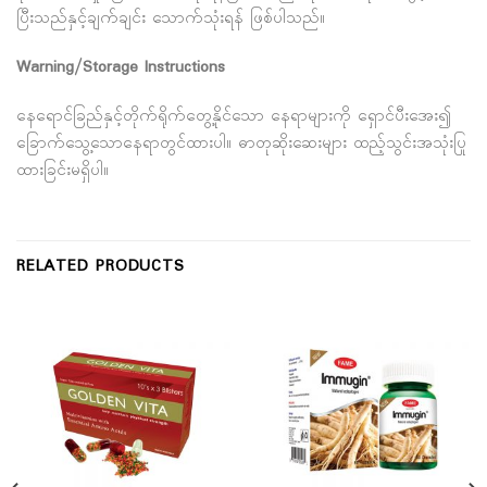
ပြီးသည်နှင့်ချက်ချင်း သောက်သုံးရန် ဖြစ်ပါသည်။
Warning/Storage Instructions
နေရောင်ခြည်နှင့်တိုက်ရိုက်တွေ့နိုင်သော နေရာများကို ရှောင်ပီးအေး၍
ခြောက်သွေ့သောနေရာတွင်ထားပါ။ ဓာတုဆိုးဆေးများ ထည့်သွင်းအသုံး​​ပြု
ထားခြင်းမရှိပါ။
RELATED PRODUCTS