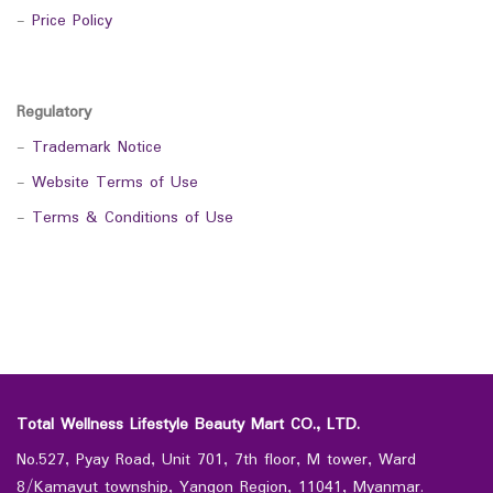
-
Price Policy
Regulatory
-
Trademark Notice
-
Website Terms of Use
-
Terms & Conditions of Use
Total Wellness Lifestyle Beauty Mart CO., LTD.
No.527, Pyay Road, Unit 701, 7th floor, M tower, Ward
8/Kamayut township, Yangon Region, 11041, Myanmar.