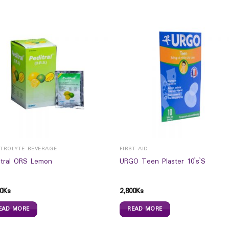
CTROLYTE BEVERAGE
FIRST AID
itral ORS Lemon
URGO Teen Plaster 10`s`S
0
Ks
2,800
Ks
EAD MORE
READ MORE