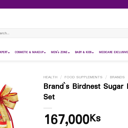
ch
XPERT
COSMETIC & MAKEUP
MEN’s ZONE
BABY & KIDS
MEDICARE EXCLUSIVE
HEALTH
/
FOOD SUPPLEMENTS
/
BRANDS
Brand`s Birdnest Sugar 
Set
167,000
Ks