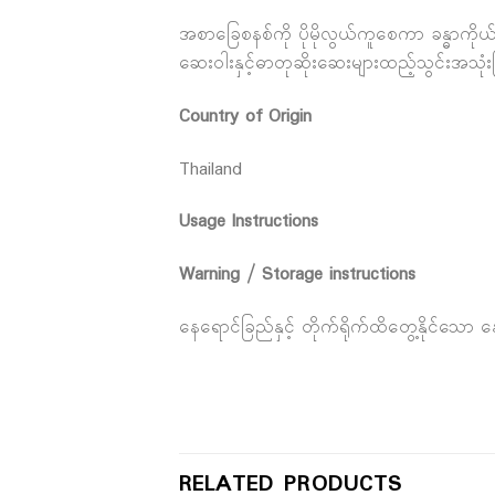
အစာခြေစနစ်ကို ပိုမိုလွယ်ကူစေကာ ခန္ဓာကိ
ဆေးဝါးနှင့်ဓာတုဆိုးဆေးများထည့်သွင်းအသုံးပ
Country of Origin
Thailand
Usage Instructions
Warning / Storage instructions
နေရောင်ခြည်နှင့် တိုက်ရိုက်ထိတွေ့နိုင်သေ
RELATED PRODUCTS