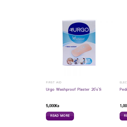
ADULT VITAMINS, MINERALS & SUPPLEMENTS
FIRST AID
ELE
AGEN CELL RENEW
Urgo Washproof Plaster 20`s`S
Ped
5,000
Ks
1,00
READ MORE
R