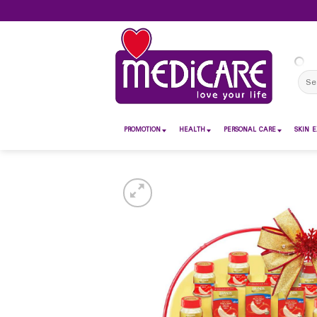
Skip
to
content
Sear
for:
PROMOTION
HEALTH
PERSONAL CARE
SKIN E