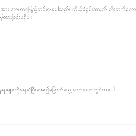
ုယ်အား အာဟာရဖြည့်တင်းပေးပါသည်။ ကိုယ်ခံစွမ်းအားကို တိုးတက်ကော
ြုထားခြင်းမရှိပါ။
ာ နေရာများကိုရှောင်ပြီးအေး၍ခြောက်သွေ့ သောနေရာတွင်ထားပါ။