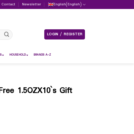
Contact
Newsletter
English
(
English
)
LOGIN / REGISTER
S
HOUSEHOLD
BRANDS A-Z
Free 1.5OZX10`s Gift