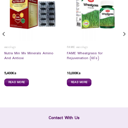
ဆေးဝါးများ
FAME ဆေးဝါးများ
Nutra Min Mv Minerals Amino
FAME Wheatgrass for
And Antioxi
Rejuvenation (60`s)
5,400
Ks
10,000
Ks
READ MORE
READ MORE
Contact With Us