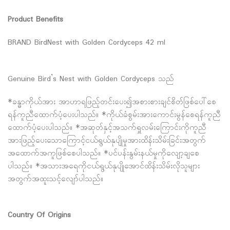
Product Benefits
BRAND BirdNest with Golden Cordyceps 42 ml
Genuine Bird’s Nest with Golden Cordyceps သည်
*ခန္ဓာကိုယ်အား အာဟာရဖြည့်တင်းပေး၍အစားစားချင်စိတ်ဖြစ်ပေါ်စေ
ရန်ကူညီထောက်ပံ့ပေးပါသည်။ *ကိုယ်ခံစွမ်းအားကောင်းမွန်စေရန်ကူညီ
ထောက်ပံ့ပေးပါသည်။ *အဆုတ်နှင့်အသက်ရှူလမ်းကြောင်းကိုကူညီ
အားဖြည့်ပေးသောကြောင့်ငယ်ရွယ်နုပျိုမှုအားထိန်းသိမ်းခြင်းအတွက်
အထောက်အကူဖြစ်စေပါသည်။ *ပင်ပန်းနွမ်းနယ်မှုကိုလျော့ချစေ
ပါသည်။ *အသားအရေကိုငယ်ရွယ်နုပျိုအောင်ထိန်းသိမ်းလိုသူများ
အတွက်အထူးသင့်လျော်ပါသည်။
Country Of Origins