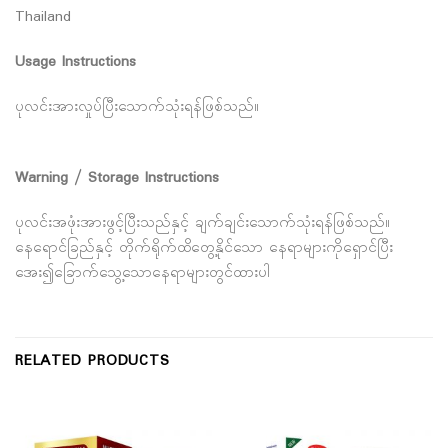
Thailand
Usage Instructions
ပုလင်းအားလှုပ်ပြီးသောက်သုံးရန်ဖြစ်သည်။
Warning / Storage Instructions
ပုလင်းအဖုံးအားဖွင့်ပြီးသည်နှင့် ချက်ချင်းသောက်သုံးရန်ဖြစ်သည်။
နေရောင်ခြည်နှင့် တိုက်ရိုက်ထိတွေ့နိုင်သော နေရာများကိုရှောင်ပြီး
အေး၍ခြောက်သွေ့သောနေရာများတွင်ထားပါ
RELATED PRODUCTS