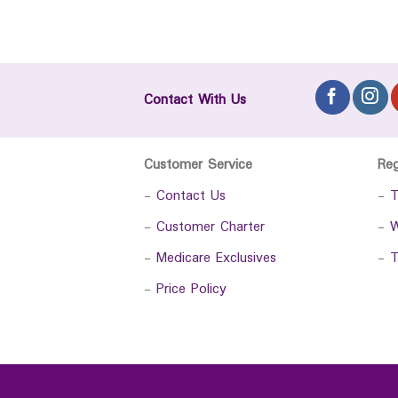
Contact With Us
Customer Service
Re
-
Contact Us
-
T
-
Customer Charter
-
W
-
Medicare Exclusives
-
T
-
Price Policy