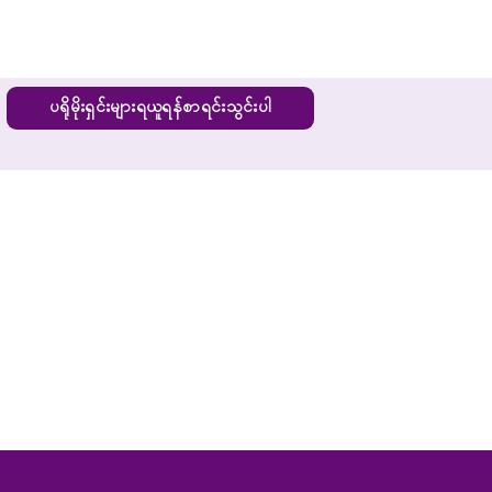
ပရိုမိုးရှင်းများရယူရန်စာရင်းသွင်းပါ