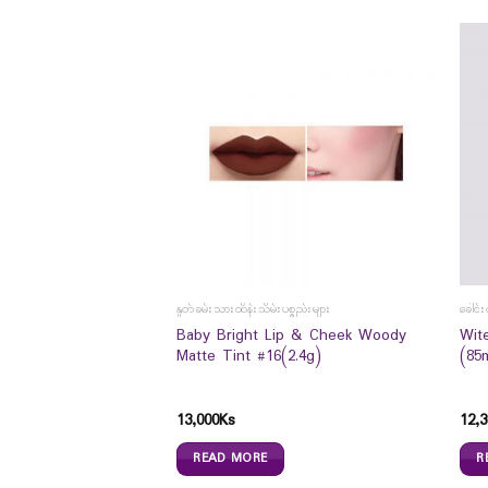
နှုတ်ခမ်းသားထိန်းသိမ်းပစ္စည်းများ
ခေါင်း
Baby Bright Lip & Cheek Woody
Wite
Matte Tint #16(2.4g)
(85
atural Antiemetic
13,000
Ks
12,3
READ MORE
R
s