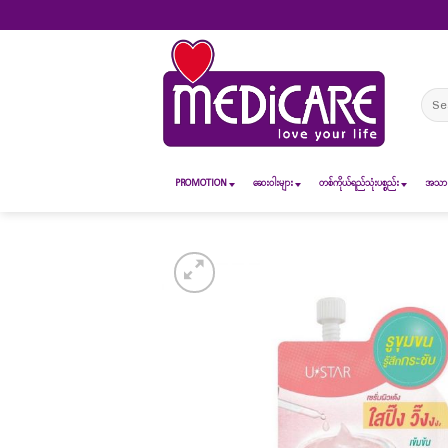
Skip
to
content
Sear
for:
PROMOTION
ဆေး၀ါးများ
တစ်ကိုယ်ရည်သုံးပစ္စည်း
အသားအ