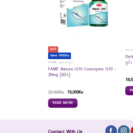
HOT
ဆေးဝါ
Save 1000Ks
enTea Silky Hair Coat
Det
ရှင်
FAME ဆေးဝါးများ
FAME Nature-Q10 Coenzyme Q10 –
30mg (60`s)
18,5
R
20,000
Ks
19,000
Ks
READ MORE
Contact With Us