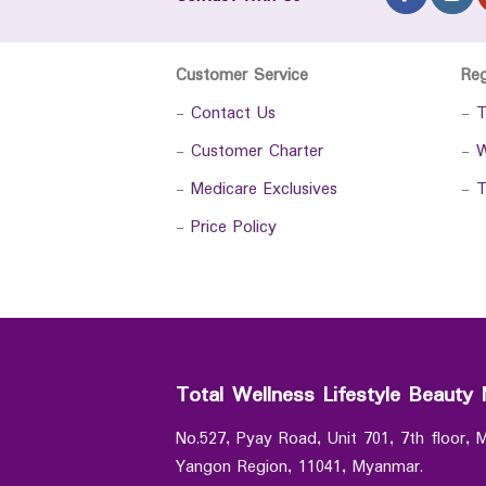
Customer Service
Re
-
Contact Us
-
T
-
Customer Charter
-
W
-
Medicare Exclusives
-
T
-
Price Policy
Total Wellness Lifestyle Beauty 
No.527, Pyay Road, Unit 701, 7th floor,
Yangon Region, 11041, Myanmar.