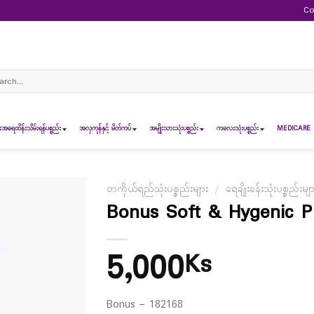
Co
ch
ရေထိန်းသိမ်းရန်ပစ္စည်း
အလှကုန်နှင့် မိတ်ကပ်
အမျိုးသားသုံးပစ္စည်း
ကလေးသုံးပစ္စည်း
MEDICARE 
တကိုယ်ရည်သုံးပစ္စည်းများ
/
ရေချိုးခန်းသုံးပစ္စည်းမျ
Bonus Soft & Hygenic P
5,000
Ks
Bonus – 182168