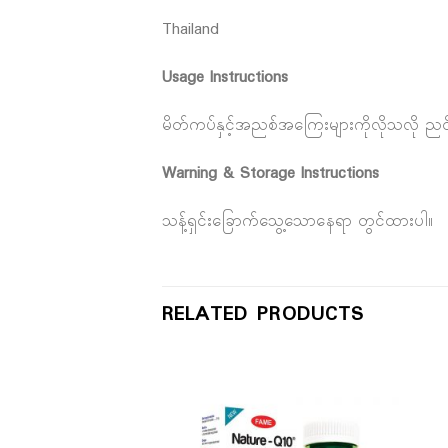
Thailand
Usage Instructions
မိတ်ကပ်နှင့်အညစ်အကြေးများကိုလိုသလို ညင်
Warning & Storage Instructions
သန့်ရှင်းခြောက်သွေ့သောနေရာ တွင်ထားပါ။
RELATED PRODUCTS