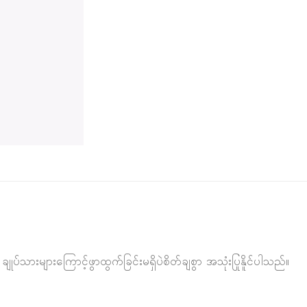
ချုပ်သားများကြောင့်ဖွာထွက်ခြင်းမရှိပဲစိတ်ချစွာ အသုံးပြုနိူင်ပါသည်။