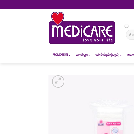
Skip
to
content
Sear
for:
PROMOTION
ဆေး၀ါးများ
တစ်ကိုယ်ရည်သုံးပစ္စည်း
အသားအ