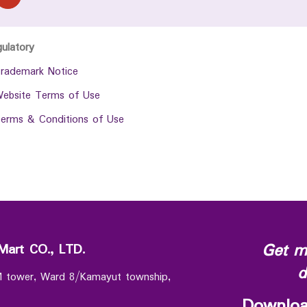
gulatory
rademark Notice
ebsite Terms of Use
erms & Conditions of Use
Get m
Mart CO., LTD.
d
 M tower, Ward 8/Kamayut township,
Downloa