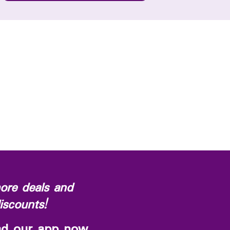
ore deals and
iscounts!
d our app now