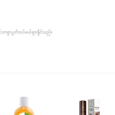
သာစွာပွတ်သပ်ဖယ်ရှားနိူင်သည်။