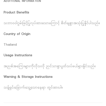
ADDITIONAL INFORMATION
Product Benefits
သဘာဝဝါဂွမ်းဖြင့်ပြုလုပ်ထားသောကြောင့် စိတ်ချစွာအသုံးပြုနိူင်ပါသည်။
Country of Origin
Thailand
Usage Instructions
အညစ်အကြေးများကိုလိုသလို ညင်သာစွာပွတ်သပ်ဖယ်ရှားနိူင်သည်။
Warning & Storage Instructions
သန့်ရှင်းခြောက်သွေ့သောနေရာ တွင်ထားပါ။