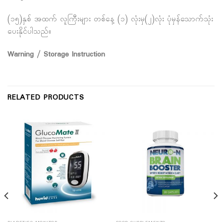
(၁၅)နှစ် အထက် လူကြီးများ တစ်နေ့ (၁) လုံးမှ(၂)လုံး ပုံမှန်သောက်သုံး
ပေးနိုင်ပါသည်။
Warning / Storage Instruction
RELATED PRODUCTS