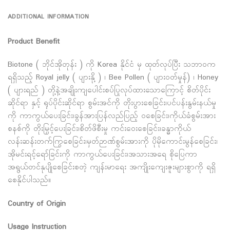
ADDITIONAL INFORMATION
Product Benefit
Biotone ( ဘိုင်အိုတုန်း ) ကို Korea နိုင်ငံ မှ ထုတ်လုပ်ပြီး သဘာဝက
ရရှိသည့် Royal jelly ( ပျားနို့ ) ၊ Bee Pollen ( ပျားဝတ်မှုန်) ၊ Honey
( ပျားရည် ) တို့နဲ့အချိုးကျပေါင်းစပ်ပြုလုပ်ထားသောကြောင့် စိတ်ပိုင်း
ဆိုင်ရာ နှင့် ရုပ်ပိုင်းဆိုင်ရာ စွမ်းအင်ကို တိုးပွားစေခြင်း၊ပင်ပန်းနွမ်းနယ်မှု
ကို ကာကွယ်ပေးခြင်း၊ခွန်အားပြန်လည်ပြည့် ဝစေခြင်း၊ကိုယ်ခံစွမ်းအား
စနစ်ကို တိုးမြှင့်ပေးခြင်း၊စိတ်ဖိစီးမှု ကင်းဝေးစေခြင်း၊ခန္ဓာကိုယ်
လန်းဆန်းတက်ကြွစေခြင်း၊မှတ်ဉာဏ်စွမ်းအားကို ပိုမိုကောင်းမွန်စေခြင်း၊
အိုမင်းရင့်ရော်ခြင်းကို ကာကွယ်ပေးခြင်း၊အသားအရေ စိုပြေကာ
အရွယ်တင်နုပျိုစေခြင်းစတဲ့ ကျန်းမာရေး အကျိုးကျေးဇူးများစွာကို ရရှိ
စေနိုင်ပါသည်။
Country of Origin
Usage Instruction