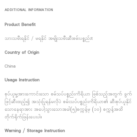
ADDITIONAL INFORMATION
Product Benefit
သားသမီးရနိုင် / မရနိုင် အမျိုးသမီးဆီးစမ်းပစ္စည်းt
Country of Origin
China
Usage Instruction
စုပ်ယူမှု့အားကောင်းသော စမ်သပ်ပစ္စည်းကိရိယာ ဖြစ်သည့်အတွက် ခွက်
ဖြင့်ဆီးထည့်၍ အသုံးပြုရန်မလိုပဲ စမ်းသပ်ပစ္စည်းကိရိယာ၏ ဆီးစုပ်ယူနိုင်
သောနေရာအား အပေါ့သွားသောအခါ(၅)စက္ကန့်မှ (၁၀) စက္ကန့်အထိ
တိုက်ရိုက်ဖြန်းပေးပါ။
Warning / Storage Instruction