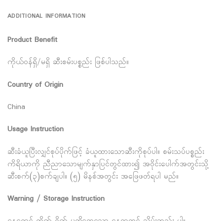
ADDITIONAL INFORMATION
Product Benefit
ကိုယ်ဝန်ရှိ/မရှိ ဆီးစမ်းပစ္စည်း ဖြစ်ပါသည်။
Country of Origin
China
Usage Instruction
ဆီးခံယူပြီးလျှင်စုပ်ပိုက်ဖြင့် ခံယူထားသောဆီးကိုစုပ်ပါ။ စမ်းသပ်ပစ္စည်း
ကိရိယာကို ညီညာသောမျက်နှာပြင်တွင်ထား၍ အဝိုင်းပေါက်အတွင်းသို့
ဆီးစက်(၃)စက်ချပါ။ (၅) မိနစ်အတွင်း အဖြေဖတ်ရပါ မည်။
Warning / Storage Instruction