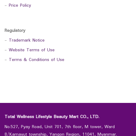
-
Price Policy
Regulatory
-
Trademark Notice
-
Website Terms of Use
-
Terms & Conditions of Use
Total Wellness Lifestyle Beauty Mart CO., LTD.
No.527, Pyay Road, Unit 701, 7th floor, M tower, Ward
8/Kamayut township, Yangon Region, 11041, Myanmar.