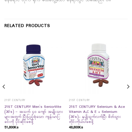
နေရောင် တိုက် ရိုက် မထိတွေ့သော နေရာတွင် သိမ်းဆည်း ပါ။
RELATED PRODUCTS
21ST CENTURY
21ST CENTURY
21ST CENTURY Men`s SeniorVite
21ST CENTURY Selenium & Ace
(30`s) – အသက် ၄၀ ကျော် အမျိုးသား
Vitamin A,C & E + Selenium
များအတွက် ပြီးပြည့်စုံသော ကျန်းမာြ
(30`s)- နုပျိုသွက်လက်ပြီး စိတ်သွား
ခင်းကို ပိုင်ဆိုင်စေဖို့
တိုင်းကိုယ်ပါစေဖို့
51,800
Ks
48,800
Ks