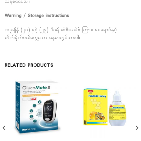
သန့်စင်ပေးပါ။
Warning / Storage instructions
အပူချိန် (၂၀) နှင့် (၂၉) ဒီဂရီ ဆဲစီးယပ်စ် ကြား၊ နေရောင်နှင့်
တိုက်ရိုက်မထိတွေ့သော နေရာတွင်ထားပါ။
RELATED PRODUCTS