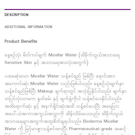
DESCRIPTION
ADDITIONAL INFORMATION
Product Benefits
နေ့စဥ်သုံး မိတ်ကပ်ဖျက် Micellar Water (ထိခိုက်လွယ်အသားရေ
Sensitive Skin နှင့် အသားရေအားလုံးအတွက်)
ပထမဆုံးသော Micellar Water သန့်စင်ရည် ဖြစ်ပြီး ရောင်းအား
အကောင်းဆုံး Micellar Water လည်းဖြစ်ပါသည်။ နေ့စဉ်သုံးမျက်နှာ
သန့်စင်ရည်ဖြစ်ပြီး Makeup ဖျက်ရာတွင် အသုံးပြုနိုင်ပါသည်။ မျက်နှာ
တပြင်လုံးသာမက နှုတ်ခမ်း နှင့် မျက်ခွံကိုပါ သန့်စင်ပေးနိုင်ပါသည်။
အထိရောက်ဆုံး နှင့် အနက်ရှိုင်းဆုံးအထိ သန့်စင်ပေးပြီး အရေပြား
အပေါ်ယံအကာအကွယ်အလွှာကို ထိန်းသိမ်းပေးသည်။ ထိခိုက်လွယ်
အသားရေများအတွက်အထူးစိတ်ချရပါသည်။ Bioderma Micellar
Water ကို မြင့်မားစွာသန့်စင်ထားပြီး Pharmaceutical-grade အဆင့်