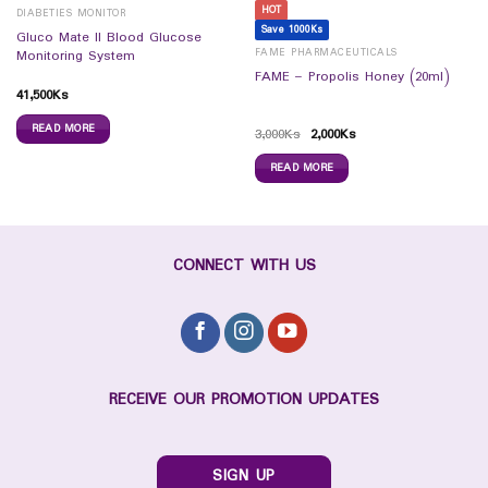
HOT
DIABETIES MONITOR
Save 1000Ks
Gluco Mate II Blood Glucose
FAME PHARMACEUTICALS
Monitoring System
FAME – Propolis Honey (20ml)
41,500
Ks
READ MORE
3,000
Ks
2,000
Ks
READ MORE
CONNECT WITH US
RECEIVE OUR PROMOTION UPDATES
SIGN UP