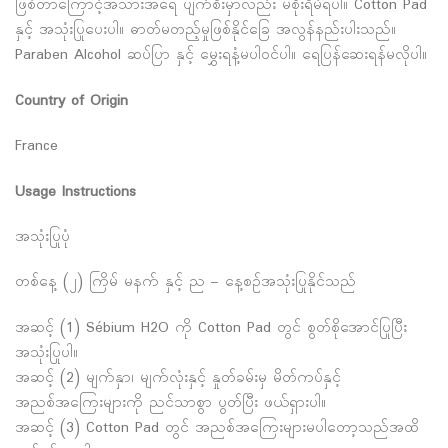
ဖြစ်တာကြောင့်အသားအရေ ပျက်စီးမှာလည်း မစိုးရိမ်ရပါ။ Cotton Pad
နှင့် အသုံးပြုပေးပါ။ ဓာတ်မတည့်မှုဖြစ်နိုင်ခြေ အလွန်နည်းပါးသည်။
Paraben Alcohol ဆပ်ပြာ နှင့် မွှေးရနံ့မပါဝင်ပါ။ ရေပြန်ဆေးရန်မလိုပါ။
Country of Origin
France
Usage Instructions
အသုံးပြုပုံ
တစ်နေ့ (၂) ကြိမ် မနက် နှင့် ည – နေ့စဉ်အသုံးပြုနိုင်သည်
အဆင့် (1) Sébium H2O ကို Cotton Pad တွင် စွတ်စိုအောင်ပြုပြီး
အသုံးပြုပါ။
အဆင့် (2) မျက်နှာ၊ မျက်လုံးနှင့် နှုတ်ခမ်းမှ မိတ်ကပ်နှင့်
အညစ်အကြေးများကို ညင်သာစွာ ပွတ်ပြီး ဖယ်ရှားပါ။
အဆင့် (3) Cotton Pad တွင် အညစ်အကြေးများမပါတော့သည်အထိ