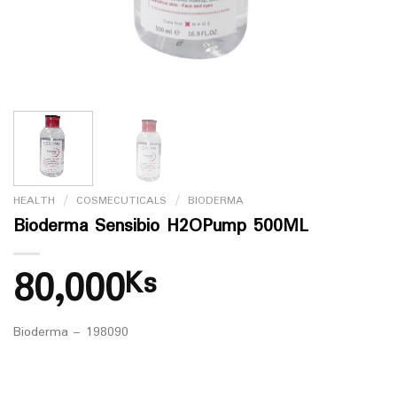
HEALTH
/
COSMECUTICALS
/
BIODERMA
Bioderma Sensibio H2OPump 500ML
80,000
Ks
Bioderma – 198090