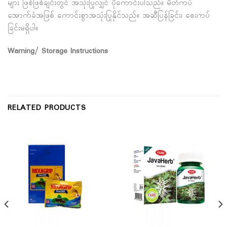
များ ဖြစ်ဖြစ်ချင်းတွင် အသုံးပြုလျှင် ပိုကောင်းပါသည်။ မိတ်ကပ်
အောက်ခံအဖြစ် ကောင်းစွာအသုံးပြုနိုင်သည်။ အဆီပြန်ခြင်း၊ စေးကပ်
ခြင်းမရှိပါ။
Warning/ Storage Instructions
RELATED PRODUCTS