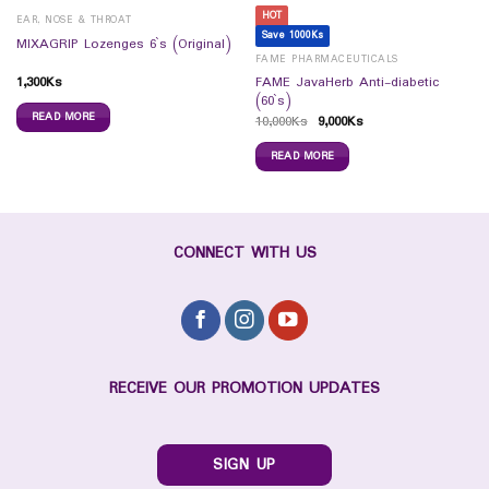
HOT
EAR, NOSE & THROAT
Save 1000Ks
MIXAGRIP Lozenges 6`s (Original)
FAME PHARMACEUTICALS
1,300
Ks
FAME JavaHerb Anti-diabetic
(60`s)
READ MORE
10,000
Ks
9,000
Ks
READ MORE
CONNECT WITH US
RECEIVE OUR PROMOTION UPDATES
SIGN UP