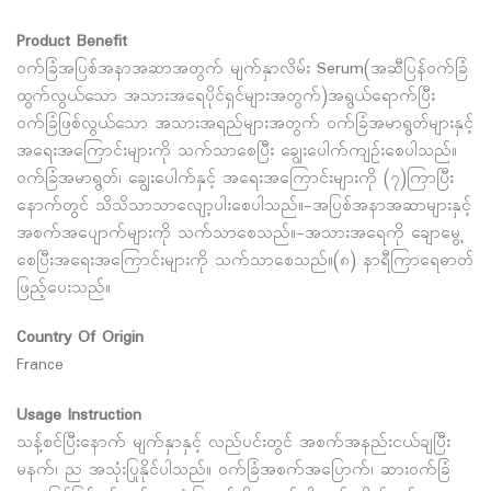
Product Benefit
ဝက်ခြံအပြစ်အနာအဆာအတွက် မျက်နှာလိမ်း Serum(အဆီပြန်ဝက်ခြံ
ထွက်လွယ်သော အသားအရေပိုင်ရှင်များအတွက်)အရွယ်ရောက်ပြီး
ဝက်ခြံဖြစ်လွယ်သော အသားအရည်များအတွက် ဝက်ခြံအမာရွတ်များနှင့်
အရေးအကြောင်းများကို သက်သာစေပြီး ချွေးပေါက်ကျဉ်းစေပါသည်။
ဝက်ခြံအမာရွတ်၊ ချွေးပေါက်နှင့် အရေးအကြောင်းများကို (၇)ကြာပြီး
နောက်တွင် သိသိသာသာလျော့ပါးစေပါသည်။-အပြစ်အနာအဆာများနှင့်
အစက်အပျောက်များကို သက်သာစေသည်။-အသားအရေကို ချောမွေ့
စေပြီးအရေးအကြောင်းများကို သက်သာစေသည်။(၈) နာရီကြာရေဓာတ်
ဖြည့်ပေးသည်။
Country Of Origin
France
Usage Instruction
သန့်စင်ပြီးနောက် မျက်နှာနှင့် လည်ပင်းတွင် အစက်အနည်းငယ်ချပြီး
မနက်​၊ ​ည အသုံးပြုနိုင်ပါသည်။ ဝက်ခြံအစက်အပြောက်၊ ဆားဝက်ခြံ