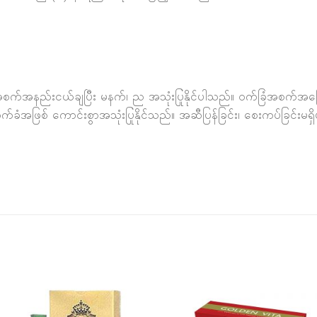
 အစက်အနည်းငယ်ချပြီး မနက်​၊ ​ည အသုံးပြုနိုင်ပါသည်။ ဝက်ခြံအစက်အပြေ
်ခံအဖြစ် ကောင်းစွာအသုံးပြုနိုင်သည်။ အဆီပြန်ခြင်း၊ စေးကပ်ခြင်းမရှိ