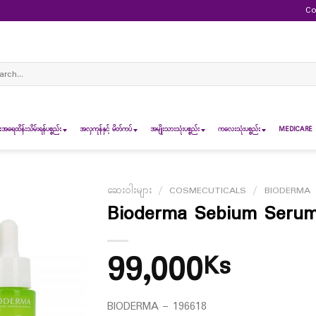
Co
ch
ရေထိန်းသိမ်းရန်ပစ္စည်း
အလှကုန်နှင့် မိတ်ကပ်
အမျိုးသားသုံးပစ္စည်း
ကလေးသုံးပစ္စည်း
MEDICARE 
ဆေးဝါးများ
/
COSMECUTICALS
/
BIODERMA
Bioderma Sebium Serum
99,000
Ks
BIODERMA – 196618