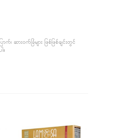
ာက်၊ ဆားဝက်ခြံများ ဖြစ်ဖြစ်ချင်းတွင်
ပါ။