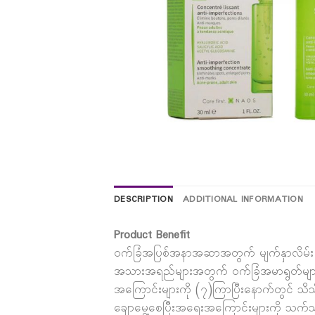
DESCRIPTION
ADDITIONAL INFORMATION
Product Benefit
ဝက်ခြံအပြစ်အနာအဆာအတွက် မျက်နှာလိမ်း 
အသားအရည်များအတွက် ဝက်ခြံအမာရွတ်များနှ
အကြောင်းများကို (၇)ကြာပြီးနောက်တွင
ချောမွေ့စေပြီးအရေးအကြောင်းများကို သ