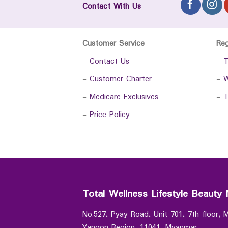
Contact With Us
Customer Service
Re
-
Contact Us
-
T
-
Customer Charter
-
W
-
Medicare Exclusives
-
T
-
Price Policy
Total Wellness Lifestyle Beauty 
No.527, Pyay Road, Unit 701, 7th floor,
Yangon Region, 11041, Myanmar.