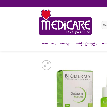
Skip
to
content
Sear
for:
PROMOTION
ဆေး၀ါးများ
တစ်ကိုယ်ရည်သုံးပစ္စည်း
အသားအ