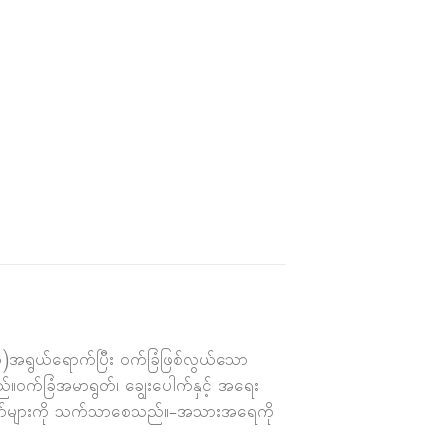
အရွယ်ရောက်ပြီး ဝက်ခြံဖြစ်လွယ်သော
ဝက်ခြံအမာရွတ်၊ ချွေးပေါက်နှင့် အရေး
ောက်များကို သက်သာစေသည်။-အသားအရေကို