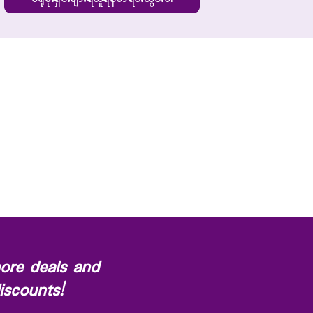
ore deals and
iscounts!