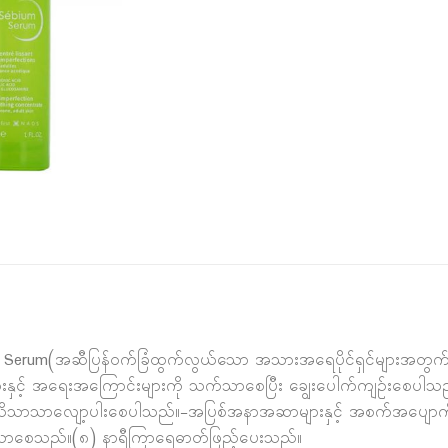
Serum(အဆီပြန်ဝက်ခြံထွက်လွယ်သော အသားအရေပိုင်ရှင်များအတွက်)
င့် အရေးအကြောင်းများကို သက်သာစေပြီး ချွေးပေါက်ကျဉ်းစေပါသည်။
် သိသိသာသာလျော့ပါးစေပါသည်။-အပြစ်အနာအဆာများနှင့် အစက်အပျ
က်သာစေသည်။(၈) နာရီကြာရေဓာတ်ဖြည့်ပေးသည်။