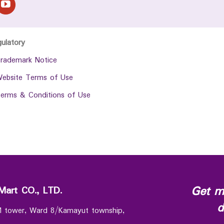
gulatory
rademark Notice
ebsite Terms of Use
erms & Conditions of Use
Get m
Mart CO., LTD.
d
 M tower, Ward 8/Kamayut township,