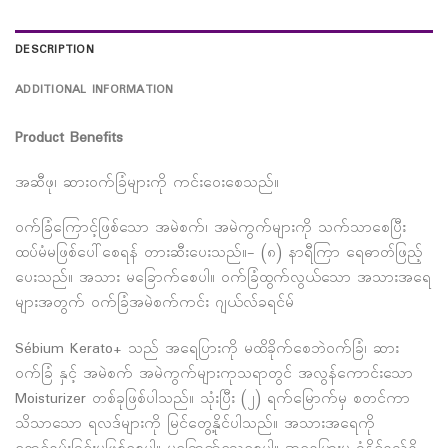
DESCRIPTION
ADDITIONAL INFORMATION
Product Benefits
အဆီဖု၊ ဆားဝက်ခြံများကို ကင်းဝေးစေသည်။
ဝက်ခြံကြောင့်ဖြစ်သော အမဲစက်၊ အမဲကွက်များကို သက်သာစေပြီး
ထပ်မံမဖြစ်ပေါ်စေရန် တားဆီးပေးသည်။- (၈) နာရီကြာ ရေဓာတ်ဖြည့်
ပေးသည်။ အသား မခြောက်စေပါ။ ဝက်ခြံထွက်လွယ်သော အသားအရေ
များအတွက် ဝက်ခြံအမဲစက်ကင်း ဂျယ်လ်ခရင်မ်
Sébium Kerato+ သည် အရေပြားကို မထိခိုက်စေဘဲဝက်ခြံ၊ ဆား
ဝက်ခြံ နှင့် အမဲစက် အမဲကွက်များကုသရာတွင် အလွန်ကောင်းသော
Moisturizer တစ်ခုဖြစ်ပါသည်။ သုံးပြီး (၂) ရက်မြောက်မှ စတင်ကာ
သိသာသော ရလဒ်များကို မြင်တွေ့နိုင်ပါသည်။ အသားအရေကို