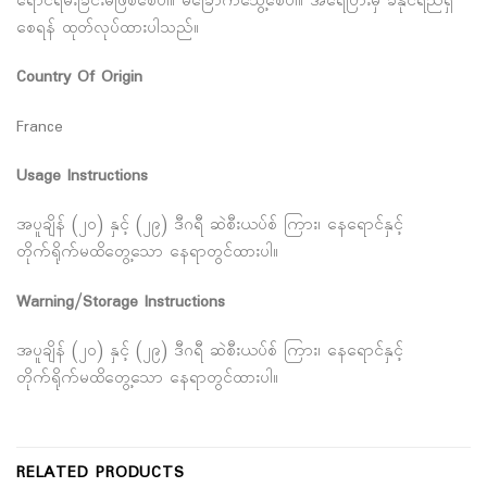
ရောင်ရမ်းခြင်းမဖြစ်စေပါ။ မခြောက်သွေ့စေပါ။ အရေပြားမှ ခံနိုင်ရည်ရှိ
စေရန် ထုတ်လုပ်ထားပါသည်။
Country Of Origin
France
Usage Instructions
အပူချိန် (၂၀) နှင့် (၂၉) ဒီဂရီ ဆဲစီးယပ်စ် ကြား၊ နေရောင်နှင့်
တိုက်ရိုက်မထိတွေ့သော နေရာတွင်ထားပါ။
Warning/Storage Instructions
အပူချိန် (၂၀) နှင့် (၂၉) ဒီဂရီ ဆဲစီးယပ်စ် ကြား၊ နေရောင်နှင့်
တိုက်ရိုက်မထိတွေ့သော နေရာတွင်ထားပါ။
RELATED PRODUCTS