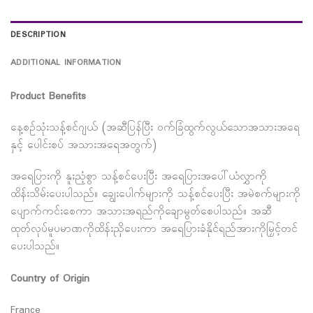
DESCRIPTION
ADDITIONAL INFORMATION
Product Benefits
နေ့စဉ်သုံးသန့်စင်ဂျယ် (အဆီပြန်ပြီး ၀က်ခြံထွက်လွယ်သောအသားအရေ
နှင့် ပေါင်းစပ် အသားအရေအတွက်)
အရေပြားကို နူးညံ့စွာ သန့်စင်ပေးပြီး အရေပြားအပေါ်ယံလွှာကို
ထိန်းသိမ်းပေးပါသည်။ ချွေးပေါက်များကို သန့်စင်ပေးပြီး အမဲစက်များကို
ပျောက်ကင်းစေကာ အသားအရည်ကိုချောမွတ်စေပါသည်။ အဆီ
ထုတ်လုပ်မူပမာဏကိုထိန်းညှိပေးကာ အရေပြားခံနိုင်ရည်အားကိုမြှင့်တင်
ပေးပါသည်။
Country of Origin
France