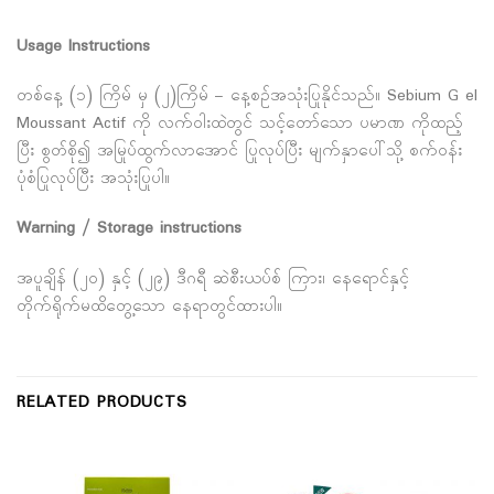
Usage Instructions
တစ်နေ့ (၁) ကြိမ် မှ (၂)ကြိမ် – နေ့စဉ်အသုံးပြုနိုင်သည်။ Sebium G el
Moussant Actif ကို လက်၀ါးထဲတွင် သင့်တော်သော ပမာဏ ကိုထည့်
ပြီး စွတ်စို၍ အမြုပ်ထွက်လာအောင် ပြုလုပ်ပြီး မျက်နှာပေါ်သို့ စက်ဝန်း
ပုံစံပြုလုပ်ပြီး အသုံးပြုပါ။
Warning / Storage instructions
အပူချိန် (၂၀) နှင့် (၂၉) ဒီဂရီ ဆဲစီးယပ်စ် ကြား၊ နေရောင်နှင့်
တိုက်ရိုက်မထိတွေ့သော နေရာတွင်ထားပါ။
RELATED PRODUCTS