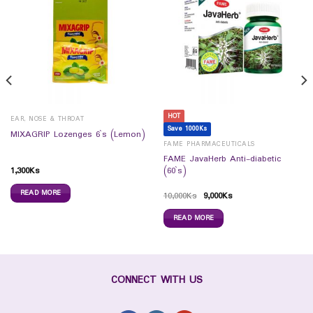
HOT
EAR, NOSE & THROAT
Save 1000Ks
MIXAGRIP Lozenges 6`s (Lemon)
FAME PHARMACEUTICALS
FAME JavaHerb Anti-diabetic
1,300
Ks
(60`s)
READ MORE
10,000
Ks
9,000
Ks
READ MORE
CONNECT WITH US