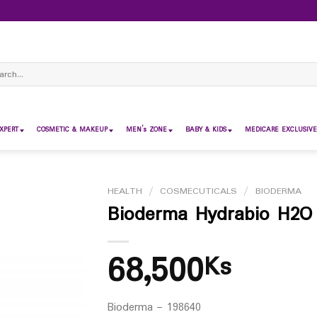
ch
XPERT
COSMETIC & MAKEUP
MEN’s ZONE
BABY & KIDS
MEDICARE EXCLUSIVE
HEALTH
/
COSMECUTICALS
/
BIODERMA
Bioderma Hydrabio H2O
68,500
Ks
Bioderma – 198640