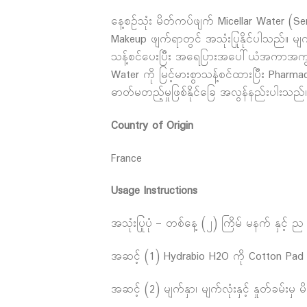
နေ့စဥ်သုံး မိတ်ကပ်ဖျက် Micellar Water 
Makeup ဖျက်ရာတွင် အသုံးပြုနိုင်ပါသည်။ မျက်
သန့်စင်ပေးပြီး အရေပြားအပေါ်ယံအကာအကွယ
Water ကို မြင့်မားစွာသန့်စင်ထားပြီး Phar
ဓာတ်မတည့်မှုဖြစ်နိုင်ခြေ အလွန်နည်းပါးသည်။ 
Country of Origin
France
Usage Instructions
အသုံးပြုပုံ – တစ်နေ့ (၂) ကြိမ် မနက် နှင့် ည 
အဆင့် (1) Hydrabio H2O ကို Cotton Pad တွင
အဆင့် (2) မျက်နှာ၊ မျက်လုံးနှင့် နှုတ်ခမ်း