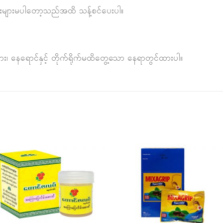
များမပါတော့သည်အထိ သန့်စင်ပေးပါ။
ကြား၊ နေရောင်နှင့် တိုက်ရိုက်မထိတွေ့သော နေရာတွင်ထားပါ။