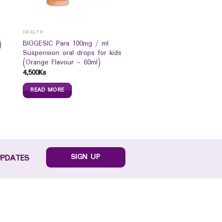
HEALTH
BIOGESIC Para 100mg / ml
)
Suspension oral drops for kids
(Orange Flavour – 60ml)
4,500
Ks
READ MORE
SIGN UP
UPDATES