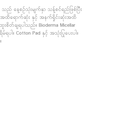
 နေ့စဉ်သုံးမျက်နှာ သန့်စင်ရည်ဖြစ်ပြီး
 အထိရောက်ဆုံး နှင့် အနက်ရှိုင်းဆုံးအထိ
းစိတ်ချရပါသည်။ Bioderma Micellar
်ရပါ။ Cotton Pad နှင့် အသုံးပြုပေးပါ။
။