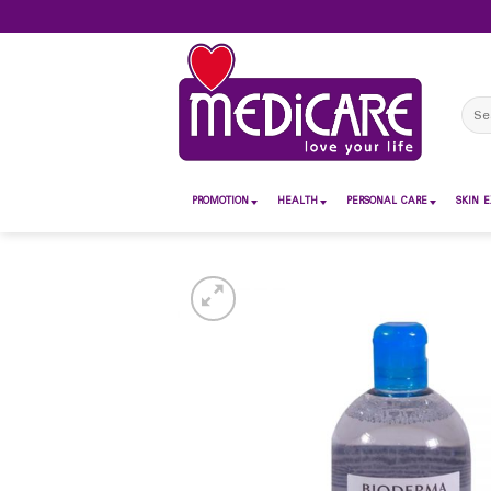
Skip
to
content
Sear
for:
PROMOTION
HEALTH
PERSONAL CARE
SKIN E