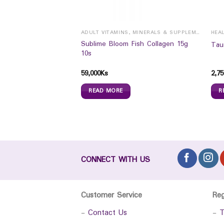
CHILDREN VITAMINS, MINERALS & SUPPLEMENTS
ADULT VITAMINS, MINERALS & SUPPLEMENTS
HEA
uid ( Vitamins +
Sublime Bloom Fish Collagen 15g
Tau
excellent orange
10s
59,000
Ks
2,75
READ MORE
R
CONNECT WITH US
Customer Service
Re
-
Contact Us
-
T