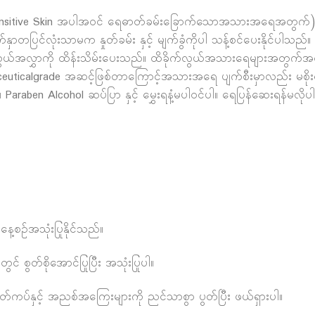
(Sensitive Skin အပါအဝင် ရေဓာတ်ခမ်းခြောက်သောအသားအရေအတွက်) သည်
နှာတပြင်လုံးသာမက နှုတ်ခမ်း နှင့် မျက်ခွံကိုပါ သန့်စင်ပေးနိုင်ပါသည်။
်အလွှာကို ထိန်းသိမ်းပေးသည်။ ထိခိုက်လွယ်အသားရေများအတွက်အထူ
maceuticalgrade အဆင့်ဖြစ်တာကြောင့်အသားအရေ ပျက်စီးမှာလည်း မစိုးရိမ
Paraben Alcohol ဆပ်ပြာ နှင့် မွှေးရနံ့မပါဝင်ပါ။ ရေပြန်ဆေးရန်မလိုပါ
နေ့စဉ်အသုံးပြုနိုင်သည်။
် စွတ်စိုအောင်ပြုပြီး အသုံးပြုပါ။
မှ မိတ်ကပ်နှင့် အညစ်အကြေးများကို ညင်သာစွာ ပွတ်ပြီး ဖယ်ရှားပါ။