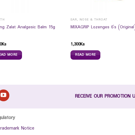
LTH
EAR, NOSE & THROAT
ng Zalat Analgesic Balm 15g
MIXAGRIP Lozenges 6`s (Original
0
Ks
1,300
Ks
EAD MORE
READ MORE
RECEIVE OUR PROMOTION 
gulatory
rademark Notice