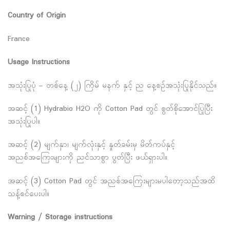
Country of Origin
France
Usage Instructions
အသုံးပြုပုံ – တစ်နေ့ (၂) ကြိမ် မနက် နှင့် ည နေ့စဉ်အသုံးပြုနိုင်သည်။
အဆင့် (1) Hydrabio H2O ကို Cotton Pad တွင် စွတ်စိုအောင်ပြုပြီး
အသုံးပြုပါ။
အဆင့် (2) မျက်နှာ၊ မျက်လုံးနှင့် နှုတ်ခမ်းမှ မိတ်ကပ်နှင့်
အညစ်အကြေးများကို ညင်သာစွာ ပွတ်ပြီး ဖယ်ရှားပါ။
အဆင့် (3) Cotton Pad တွင် အညစ်အကြေးများမပါတော့သည်အထိ
သန့်စင်ပေးပါ။
Warning / Storage instructions