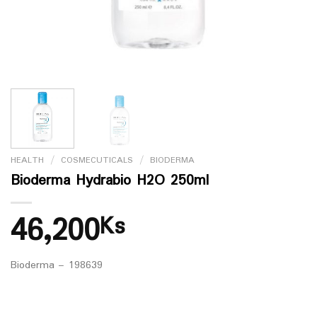
HEALTH
/
COSMECUTICALS
/
BIODERMA
Bioderma Hydrabio H2O 250ml
46,200
Ks
Bioderma – 198639