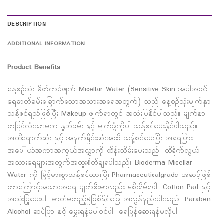
DESCRIPTION
ADDITIONAL INFORMATION
Product Benefits
နေ့စဥ်သုံး မိတ်ကပ်ဖျက် Micellar Water (Sensitive Skin အပါအဝင်
ရေဓာတ်ခမ်းခြောက်သောအသားအရေအတွက်) သည် နေ့စဉ်သုံးမျက်နှာ
သန့်စင်ရည်ဖြစ်ပြီး Makeup ဖျက်ရာတွင် အသုံးပြုနိုင်ပါသည်။ မျက်နှာ
တပြင်လုံးသာမက နှုတ်ခမ်း နှင့် မျက်ခွံကိုပါ သန့်စင်ပေးနိုင်ပါသည်။
အထိရောက်ဆုံး နှင့် အနက်ရှိုင်းဆုံးအထိ သန့်စင်ပေးပြီး အရေပြား
အပေါ်ယံအကာအကွယ်အလွှာကို ထိန်းသိမ်းပေးသည်။ ထိခိုက်လွယ်
အသားရေများအတွက်အထူးစိတ်ချရပါသည်။ Bioderma Micellar
Water ကို မြင့်မားစွာသန့်စင်ထားပြီး Pharmaceuticalgrade အဆင့်ဖြစ်
တာကြောင့်အသားအရေ ပျက်စီးမှာလည်း မစိုးရိမ်ရပါ။ Cotton Pad နှင့်
အသုံးပြုပေးပါ။ ဓာတ်မတည့်မှုဖြစ်နိုင်ခြေ အလွန်နည်းပါးသည်။ Paraben
Alcohol ဆပ်ပြာ နှင့် မွှေးရနံ့မပါဝင်ပါ။ ရေပြန်ဆေးရန်မလိုပါ။