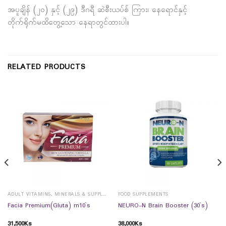
အပူချိန် (၂၀) နှင့် (၂၉) ဒီဂရီ ဆဲစီးယပ်စ် ကြား၊ နေရောင်နှင့်
တိုက်ရိုက်မထိတွေ့သော နေရာတွင်ထားပါ။
RELATED PRODUCTS
ADULT VITAMINS, MINERALS & SUPPLEMENTS
FOOD SUPPLEMENTS
Facia Premium(Gluta) rn10`s
NEURO-N Brain Booster (30`s)
31,500
Ks
38,000
Ks