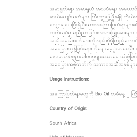
အမာရွတ်မျာ အမာရွတ် အသစ်ရော အဟောင်းမျာ
ဆယ်ကျော်သက်များ ကြီးထွားဖွံ့ဖြိုးချိန်၊ကိ
လျှော့ချပေးပြီးရှိပြီးသားအကြောပြတ်ရာမ
ထုတ်လုပ်မှု မညီညာခြင်း၊အသားဖြူဆေးများ သုံး
အညိုအမည်းစက်များကိုလည်းပိုမိုကြည့်ကောင်းတိ
အရေပြားတွန့်ခြင်းများကိုချောမေ့ွလာစေပ
ဗေဒဓာတ်ပစ္စည်းပါဝင်မှုများသောရေ သုံးစွဲခ
အရေပြားအစိုဓာတ်ကို သဘာဝအဆီအနှစ်များဖြင
Usage instructions:
အကြောပြတ်ရာတွေကို Bio Oil တစ်နေ့ ၂ ကြိ
Country of Origin:
South Africa