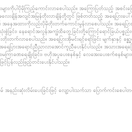
းကိုပါပိုမိုကြည့်ကောင်းလာစေပါသည်။ အကြောပြတ်သည့် အစင်းကြောင်
ုယ်အလေးချိန်အလျင်အမြန်တိုးလာချိန်တို့တွင် ဖြစ်တတ်သည့် အရေပြားပေါ်မ
ျား၏ အနေအထားကိုလည်းပိုမိုတိုးတက်ကောင်းမွန်လာစေပါသည်။ အရေပြာ
စွဲခြင်း၊ နေရောင်အလွန်အကျွံထိတွေ့ခြင်းတို့ကြောင့်ရောင်ခြယ်ပစ္စည်းမ
ုးတက်လာစေပါသည်။ အရေပြားအိုမင်းရင့်ရော်ခြင်း မျက်နှာနှင့် ခန္ဓ္ဓာကို
ြီး အရေပြားအရောင်ညီညာလာအောင်ကူညီပေးနိုင်ပါသည်။ အသားအရေခြောက်
ြင်း၊မကြာခဏရေချိုးခြင်း၊ ဗဟိုအပူပေးစနစ်နှင့် လေအေးပေးစက်စနစ်မျာ
့်ပြန်လည်ဖြည့်တင်းပေးနိုင်ပါသည်။
မ် အနည်းဆုံးလိမ်းပေးခြင်းဖြင့် လျော့ပါးသက်သာ ပြောက်ကင်းစေပါတယ