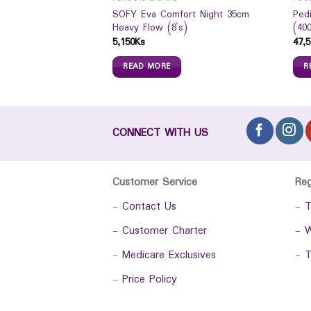
e Pro Mild Delicate
SOFY Eva Comfort Night 35cm
Ped
Heavy Flow (8`s)
(40
5,150
Ks
47,5
READ MORE
R
CONNECT WITH US
Customer Service
Re
-
Contact Us
-
T
-
Customer Charter
-
W
-
Medicare Exclusives
-
T
-
Price Policy