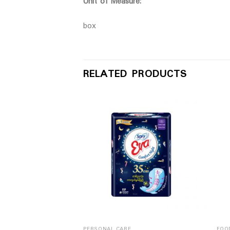
Unit of Measure:
box
RELATED PRODUCTS
PERSONAL CARE
FOO