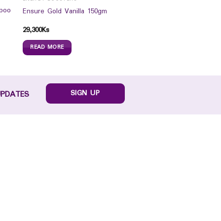
poo
Ensure Gold Vanilla 150gm
29,300
Ks
READ MORE
SIGN UP
UPDATES