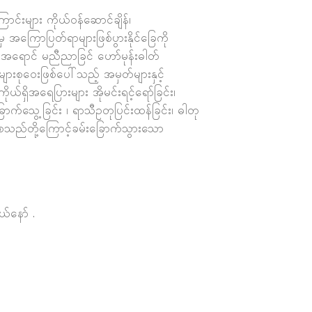
းများ ကိုယ်ဝန်ဆောင်ချိန်၊
ှ အကြောပြတ်ရာများဖြစ်ပွားနိုင်ခြေကို
းအရောင် မညီညာခြင် ဟော်မုန်းဓါတ်
ျားစုဝေးဖြစ်ပေါ်သည့် အမှတ်များနှင့်
ယ်ရှိအရေပြားများ အိုမင်းရင့်ရော်ခြင်း၊
သွေ့ခြင်း ၊ ရာသီဥတုပြင်းထန်ခြင်း၊ ဓါတု
းစသည်တို့ကြောင့်ခမ်းခြောက်သွားသော
်နော် .