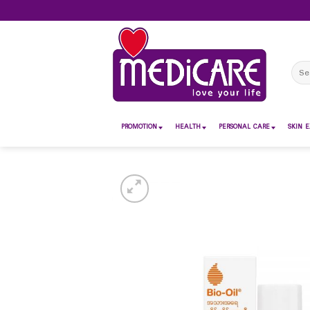
Skip
to
content
Sear
for:
PROMOTION
HEALTH
PERSONAL CARE
SKIN E