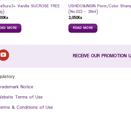
iaSure3+ Vanilla SUCROSE FREE
USHIDO&INSIN Perm/Color Sham
0g)
(No.023 – 30ml)
00
Ks
2,050
Ks
EAD MORE
READ MORE
RECEIVE OUR PROMOTION 
gulatory
rademark Notice
ebsite Terms of Use
erms & Conditions of Use