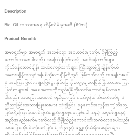
Description
Bio-Oil အသားအရေ ထိန်းသိမ်းမှုအဆီ (60ml)
Product Benefit:
အမာရွတ်မျာ အမာရွတ် အသစ်ရော အဟောင်းများကိုပါပိုမိုကြည့်
ကောင်းလာစေပါသည်။ အကြောပြတ်သည့် အစင်းကြောင်းများ
ကိုယ်ဝန်ဆောင်ချိန်၊ ဆယ်ကျော်သက်များ ကြီးထွားဖွံ့ဖြိုးချိန်၊ကိုယ်
အလေးချိန်အလျင်အမြန်တိုးလာချိန်တို့တွင် ဖြစ်တတ်သည့် အရေပြားပေါ်
မှ အကြောပြတ်ရာများဖြစ်ပွားနိုင်ခြေကိုလျှော့ချပေးပြီးရှိပြီးသားအကြော
ပြတ်ရာများ၏ အနေအထားကိုလည်းပိုမိုတိုးတက်ကောင်းမွန်လာစေ
ပါသည်။ အရေပြားအရောင် မညီညာခြင် ဟော်မုန်းဓါတ်ထုတ်လုပ်မှု မ
ညီညာခြင်း၊အသားဖြူဆေးများ သုံးစွဲခြင်း၊ နေရောင်အလွန်အကျွံထိတွေ့
ခြင်းတို့ကြောင့်ရောင်ခြယ်ပစ္စည်းများစုဝေးဖြစ်ပေါ်သည့် အမှတ်များနှင့်
အညိုအမည်းစက်များကိုလည်းပိုမိုကြည့်ကောင်းတိုးတက်လာစေပါသည်။
အရေပြားအိုမင်းရင့်ရော်ခြင်း မျက်နှာနှင့် ခန္ဓ္ဓာကိုယ်ရှိအရေပြားများ