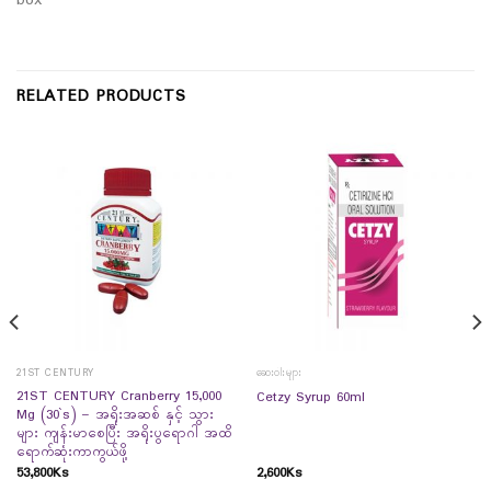
box
RELATED PRODUCTS
21ST CENTURY
ဆေးဝါးများ
21ST CENTURY Cranberry 15,000
Cetzy Syrup 60ml
Mg (30`s) – အရိုးအဆစ် နှင့် သွား
များ ကျန်းမာစေပြီး အရိုးပွရောဂါ အထိ
ရောက်ဆုံးကာကွယ်ဖို့
53,800
Ks
2,600
Ks