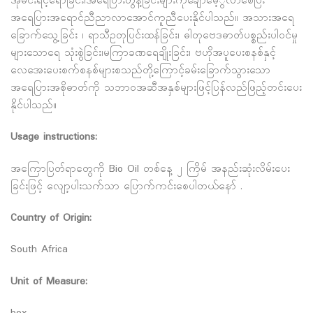
အိုမင်းရင့်ရော်ခြင်း၊အရေပြားတွန့်ခြင်းများကိုချောမေ့ွလာစေပြီး
အရေပြားအရောင်ညီညာလာအောင်ကူညီပေးနိုင်ပါသည်။ အသားအရေ
ခြောက်သွေ့ခြင်း ၊ ရာသီဥတုပြင်းထန်ခြင်း၊ ဓါတုဗေဒဓာတ်ပစ္စည်းပါဝင်မှု
များသောရေ သုံးစွဲခြင်း၊မကြာခဏရေချိုးခြင်း၊ ဗဟိုအပူပေးစနစ်နှင့်
လေအေးပေးစက်စနစ်များစသည်တို့ကြောင့်ခမ်းခြောက်သွားသော
အရေပြားအစိုဓာတ်ကို သဘာဝအဆီအနှစ်များဖြင့်ပြန်လည်ဖြည့်တင်းပေး
နိုင်ပါသည်။
Usage instructions:
အကြောပြတ်ရာတွေကို Bio Oil တစ်နေ့ ၂ ကြိမ် အနည်းဆုံးလိမ်းပေး
ခြင်းဖြင့် လျော့ပါးသက်သာ ပြောက်ကင်းစေပါတယ်နော် .
Country of Origin:
South Africa
Unit of Measure: