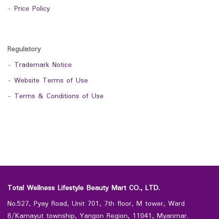
-
Price Policy
Regulatory
-
Trademark Notice
-
Website Terms of Use
-
Terms & Conditions of Use
Total Wellness Lifestyle Beauty Mart CO., LTD.
No.527, Pyay Road, Unit 701, 7th floor, M tower, Ward
8/Kamayut township, Yangon Region, 11041, Myanmar.