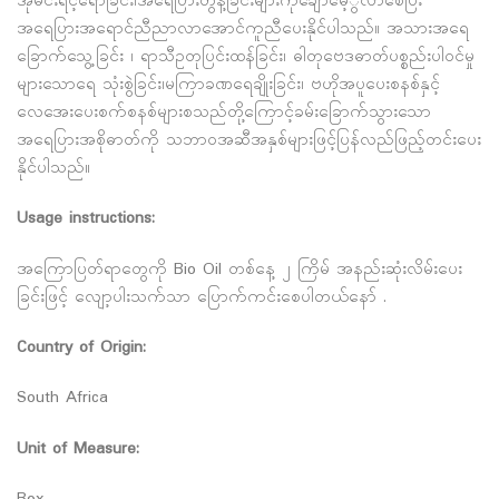
အိုမင်းရင့်ရော်ခြင်း၊အရေပြားတွန့်ခြင်းများကိုချောမေ့ွလာစေပြီး
အရေပြားအရောင်ညီညာလာအောင်ကူညီပေးနိုင်ပါသည်။ အသားအရေ
ခြောက်သွေ့ခြင်း ၊ ရာသီဥတုပြင်းထန်ခြင်း၊ ဓါတုဗေဒဓာတ်ပစ္စည်းပါဝင်မှု
များသောရေ သုံးစွဲခြင်း၊မကြာခဏရေချိုးခြင်း၊ ဗဟိုအပူပေးစနစ်နှင့်
လေအေးပေးစက်စနစ်များစသည်တို့ကြောင့်ခမ်းခြောက်သွားသော
အရေပြားအစိုဓာတ်ကို သဘာဝအဆီအနှစ်များဖြင့်ပြန်လည်ဖြည့်တင်းပေး
နိုင်ပါသည်။
Usage instructions:
အကြောပြတ်ရာတွေကို Bio Oil တစ်နေ့ ၂ ကြိမ် အနည်းဆုံးလိမ်းပေး
ခြင်းဖြင့် လျော့ပါးသက်သာ ပြောက်ကင်းစေပါတယ်နော် .
Country of Origin:
South Africa
Unit of Measure: