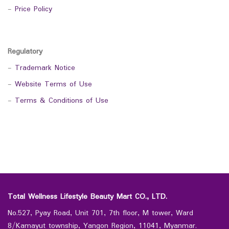
-
Price Policy
Regulatory
-
Trademark Notice
-
Website Terms of Use
-
Terms & Conditions of Use
Total Wellness Lifestyle Beauty Mart CO., LTD.
No.527, Pyay Road, Unit 701, 7th floor, M tower, Ward
8/Kamayut township, Yangon Region, 11041, Myanmar.