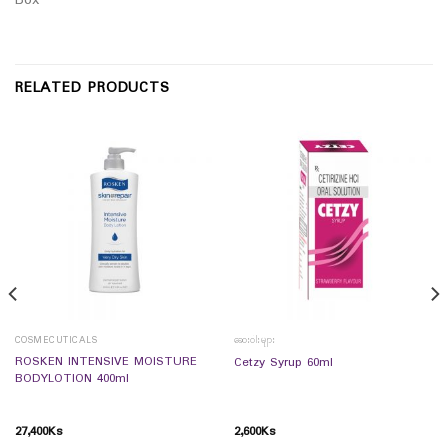
Box
RELATED PRODUCTS
COSMECUTICALS
ဆေးဝါးများ
ROSKEN INTENSIVE MOISTURE
Cetzy Syrup 60ml
BODYLOTION 400ml
27,400
Ks
2,600
Ks