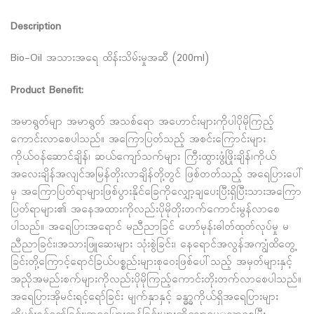
Description
Bio-Oil အသားအရေ ထိန်းသိမ်းမှုအဆီ (200ml)
Product Benefit:
အမာရွတ်မျာ အမာရွတ် အသစ်ရော အဟောင်းများကိုပါပိုမိုကြည့်
ကောင်းလာစေပါသည်။ အကြောပြတ်သည့် အစင်းကြောင်းများ
ကိုယ်ဝန်ဆောင်ချိန်၊ ဆယ်ကျော်သက်များ ကြီးထွားဖွံ့ဖြိုးချိန်၊ကိုယ်
အလေးချိန်အလျင်အမြန်တိုးလာချိန်တို့တွင် ဖြစ်တတ်သည့် အရေပြားပေါ်
မှ အကြောပြတ်ရာများဖြစ်ပွားနိုင်ခြေကိုလျှော့ချပေးပြီးရှိပြီးသားအကြော
ပြတ်ရာများ၏ အနေအထားကိုလည်းပိုမိုတိုးတက်ကောင်းမွန်လာစေ
ပါသည်။ အရေပြားအရောင် မညီညာခြင် ဟော်မုန်းဓါတ်ထုတ်လုပ်မှု မ
ညီညာခြင်း၊အသားဖြူဆေးများ သုံးစွဲခြင်း၊ နေရောင်အလွန်အကျွံထိတွေ့
ခြင်းတို့ကြောင့်ရောင်ခြယ်ပစ္စည်းများစုဝေးဖြစ်ပေါ်သည့် အမှတ်များနှင့်
အညိုအမည်းစက်များကိုလည်းပိုမိုကြည့်ကောင်းတိုးတက်လာစေပါသည်။
အရေပြားအိုမင်းရင့်ရော်ခြင်း မျက်နှာနှင့် ခန္ဓ္ဓာကိုယ်ရှိအရေပြားများ